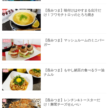
【呑みつま】味付けはやすまる出汁だ
肴
け！フワモチトロッのとろろ焼き
【呑みつま】マッシュルームのミニバー
きのこ
ガー
【呑みつま】もやし納豆の食べるラー油
納豆
ナムル
【呑みつま】レンチン&トースターだ
肴
け！舞茸チーズせんべい