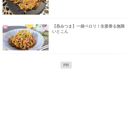
【呑みつま】一袋ペロリ！生姜香る無限
肴
いとこん
PR