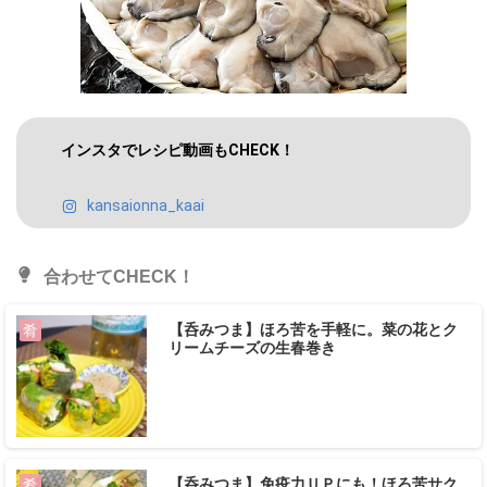
インスタでレシピ動画もCHECK！
kansaionna_kaai
合わせてCHECK！
【呑みつま】ほろ苦を手軽に。菜の花とク
肴
リームチーズの生春巻き
【呑みつま】免疫力ＵＰにも！ほろ苦サク
肴