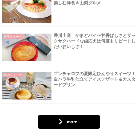
楽しむ洋食＆山梨グルメ
香川土産｜かまどパイ〜甘香ばしさとザッ
和洋スイーツ
クサクハードな歯応えは何度もリピートし
たいおいしさ！
ゴンチャロフの夏限定ひんやりスイーツ！
和洋スイーツ
白バラ牛乳仕立てアイスデザート＆カスタ
ードプリン
more