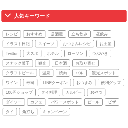
人気キーワード
レシピ
おすすめ
居酒屋
立ち飲み
昼飲み
イラスト日記
スイーツ
おつまみレシピ
お土産
Twitter
大スポ
ホテル
ローソン
つぶやき
スナック菓子
観光
日本酒
お取り寄せ
クラフトビール
温泉
焼肉
バル
観光スポット
ワイン
寿司
LINEクーポン
おつまみ
便利グッズ
100円ショップ
タイ料理
カルビー
おやつ
ダイソー
カフェ
パワースポット
ビール
ピザ
タイ
角打ち
キャンペーン