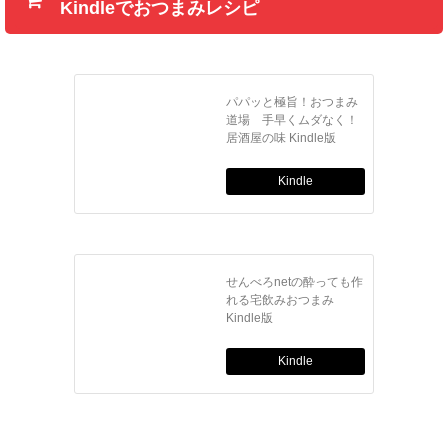
Kindleでおつまみレシピ
パパッと極旨！おつまみ
道場 手早くムダなく！
居酒屋の味 Kindle版
Kindle
せんべろnetの酔っても作
れる宅飲みおつまみ
Kindle版
Kindle