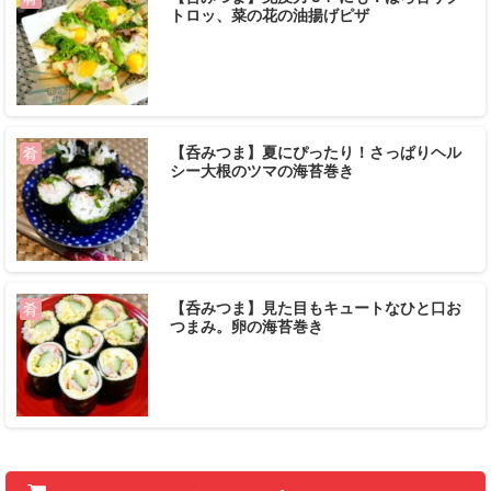
トロッ、菜の花の油揚げピザ
【呑みつま】夏にぴったり！さっぱりヘル
肴
シー大根のツマの海苔巻き
【呑みつま】見た目もキュートなひと口お
肴
つまみ。卵の海苔巻き