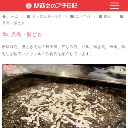
ホーム
酒・飲み食べ歩き
エリア別
東京
月島・勝どき
月島・勝どき
東京月島、勝どき周辺の居酒屋、立ち飲み、バル、焼き鳥、寿司、焼
肉など幅広いジャンルの飲食店を紹介しています。
粉もん