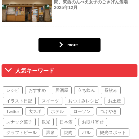
聞、東西のんべえ女子のごきげん酒場
2025年12月
more
人気キーワード
レシピ
おすすめ
居酒屋
立ち飲み
昼飲み
イラスト日記
スイーツ
おつまみレシピ
お土産
Twitter
大スポ
ホテル
ローソン
つぶやき
スナック菓子
観光
日本酒
お取り寄せ
クラフトビール
温泉
焼肉
バル
観光スポット