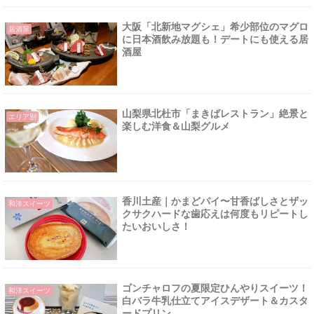
大阪「北新地マグシェ」希少部位のマグロ
居酒屋
に日本酒飲み放題も！デートにも使える居
酒屋
山梨県北杜市「まきばレストラン」絶景と
エリア別
楽しむ洋食＆山梨グルメ
香川土産｜かまどパイ〜甘香ばしさとザッ
和洋スイーツ
クサクハードな歯応えは何度もリピートし
たいおいしさ！
ゴンチャロフの夏限定ひんやりスイーツ！
和洋スイーツ
白バラ牛乳仕立てアイスデザート＆カスタ
ードプリン