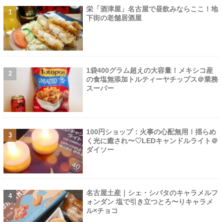
栄「酒津屋」名古屋で昼飲みならここ！地
下街の老舗居酒屋
1袋400グラム超えの大容量！メキシコ産
の食塩無添加トルティーヤチップス＠業務
スーパー
100円ショップ：火事の心配無用！揺らめ
く光に癒され〜♡LEDキャンドルライト＠
ダイソー
名古屋土産｜シェ・シバタのキャラメルフ
ォンダン 塩で引き立つとろ〜りキャラメ
ル×チョコ