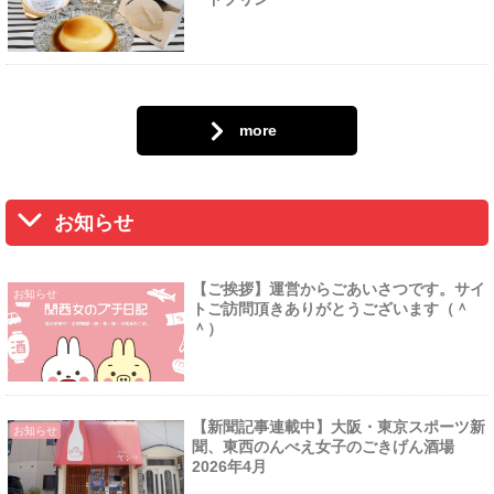
more
お知らせ
【ご挨拶】運営からごあいさつです。サイ
お知らせ
トご訪問頂きありがとうございます（＾
＾）
【新聞記事連載中】大阪・東京スポーツ新
お知らせ
聞、東西のんべえ女子のごきげん酒場
2026年4月