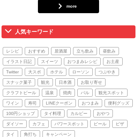
more
人気キーワード
レシピ
おすすめ
居酒屋
立ち飲み
昼飲み
イラスト日記
スイーツ
おつまみレシピ
お土産
Twitter
大スポ
ホテル
ローソン
つぶやき
スナック菓子
観光
日本酒
お取り寄せ
クラフトビール
温泉
焼肉
バル
観光スポット
ワイン
寿司
LINEクーポン
おつまみ
便利グッズ
100円ショップ
タイ料理
カルビー
おやつ
ダイソー
カフェ
パワースポット
ビール
ピザ
タイ
角打ち
キャンペーン