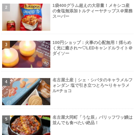
1袋400グラム超えの大容量！メキシコ産
の食塩無添加トルティーヤチップス＠業務
スーパー
100円ショップ：火事の心配無用！揺らめ
く光に癒され〜♡LEDキャンドルライト＠
ダイソー
名古屋土産｜シェ・シバタのキャラメルフ
ォンダン 塩で引き立つとろ〜りキャラメ
ル×チョコ
名古屋大同町「うな辰」パリッフワッ鰻は
並んでも食べたい絶品！