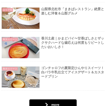
山梨県北杜市「まきばレストラン」絶景と
エリア別
楽しむ洋食＆山梨グルメ
香川土産｜かまどパイ〜甘香ばしさとザッ
和洋スイーツ
クサクハードな歯応えは何度もリピートし
たいおいしさ！
ゴンチャロフの夏限定ひんやりスイーツ！
和洋スイーツ
白バラ牛乳仕立てアイスデザート＆カスタ
ードプリン
more