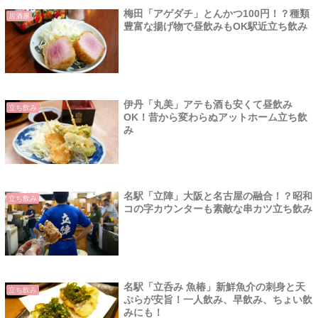
梅田「アゲダチ」とんかつ100円！？種類
居酒屋
豊富な揚げ物で昼飲みもOK駅近立ち飲み
伊丹「丸美」アテも酒も安くて昼飲み
立ち飲み
OK！昔から変わらぬアットホーム立ち飲
み
名駅「立陣」大阪と名古屋の融合！？昭和
立ち飲み
コの字カウンターも素敵な串カツ立ち飲み
名駅「立呑み 魚椿」新鮮魚介の刺身と天
立ち飲み
ぷらが安旨！一人飲み、早飲み、ちょい飲
みにも！