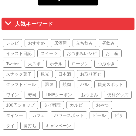
人気キーワード
レシピ
おすすめ
居酒屋
立ち飲み
昼飲み
イラスト日記
スイーツ
おつまみレシピ
お土産
Twitter
大スポ
ホテル
ローソン
つぶやき
スナック菓子
観光
日本酒
お取り寄せ
クラフトビール
温泉
焼肉
バル
観光スポット
ワイン
寿司
LINEクーポン
おつまみ
便利グッズ
100円ショップ
タイ料理
カルビー
おやつ
ダイソー
カフェ
パワースポット
ビール
ピザ
タイ
角打ち
キャンペーン