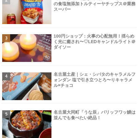
の食塩無添加トルティーヤチップス＠業務
スーパー
100円ショップ：火事の心配無用！揺らめ
く光に癒され〜♡LEDキャンドルライト＠
ダイソー
名古屋土産｜シェ・シバタのキャラメルフ
ォンダン 塩で引き立つとろ〜りキャラメ
ル×チョコ
名古屋大同町「うな辰」パリッフワッ鰻は
並んでも食べたい絶品！