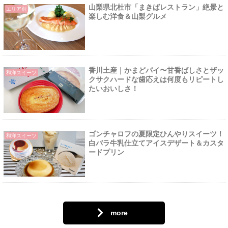
山梨県北杜市「まきばレストラン」絶景と
エリア別
楽しむ洋食＆山梨グルメ
香川土産｜かまどパイ〜甘香ばしさとザッ
和洋スイーツ
クサクハードな歯応えは何度もリピートし
たいおいしさ！
ゴンチャロフの夏限定ひんやりスイーツ！
和洋スイーツ
白バラ牛乳仕立てアイスデザート＆カスタ
ードプリン
more