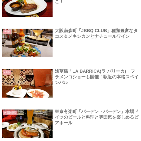
こ！
大阪南森町「JBBQ CLUB」種類豊富なタ
大阪
コス＆メキシカンとナチュールワイン
浅草橋「LA BARRICA(ラ バリーカ)」フ
バル
ラメンコショーも開催！駅近の本格スペイ
ンバル
東京有楽町「バーデン・バーデン」本場ド
各国料理
イツのビールと料理と雰囲気を楽しめるビ
アホール