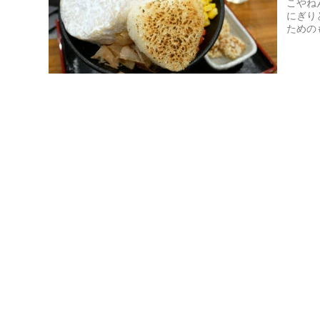
こやね
にぎり
ための