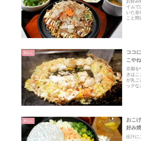
お好み
イムで
いた全
こと間
ココ
粉もん
こや
京都を
きはこ
が丸ご
ックな
り焼き
おこ
粉もん
好み
出汁に