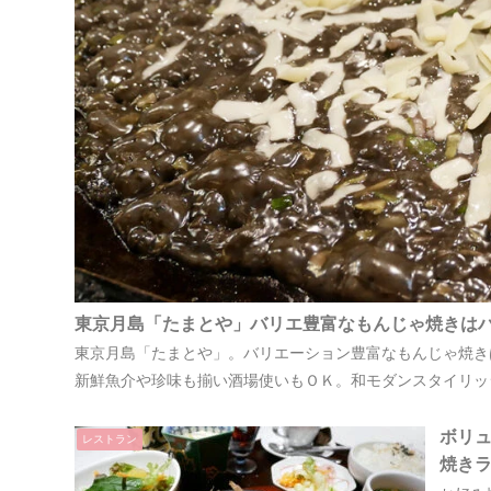
東京月島「たまとや」バリエ豊富なもんじゃ焼きは
東京月島「たまとや」。バリエーション豊富なもんじゃ焼き
新鮮魚介や珍味も揃い酒場使いもＯＫ。和モダンスタイリッ
ボリ
レストラン
焼き