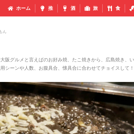
ホーム
推
酒
旅
食
もん
。大阪グルメと言えばのお好み焼、たこ焼きから、広島焼き、
利用シーンや人数、お腹具合、懐具合に合わせてチョイスして