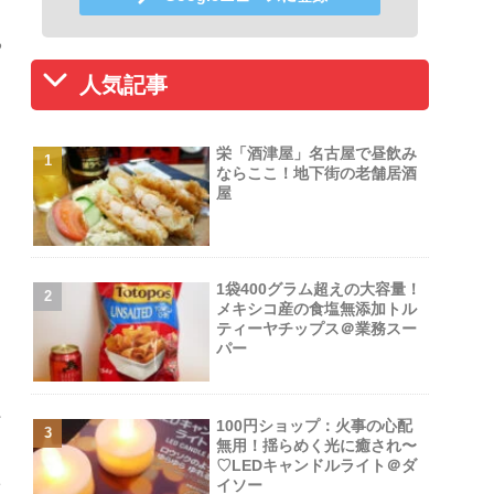
る
人気記事
栄「酒津屋」名古屋で昼飲み
ならここ！地下街の老舗居酒
こ
屋
1袋400グラム超えの大容量！
メキシコ産の食塩無添加トル
ティーヤチップス＠業務スー
パー
お
100円ショップ：火事の心配
無用！揺らめく光に癒され〜
♡LEDキャンドルライト＠ダ
こ
イソー