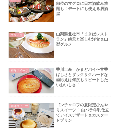
部位のマグロに日本酒飲み放
題も！デートにも使える居酒
屋
山梨県北杜市「まきばレスト
エリア別
ラン」絶景と楽しむ洋食＆山
梨グルメ
香川土産｜かまどパイ〜甘香
和洋スイーツ
ばしさとザックサクハードな
歯応えは何度もリピートした
いおいしさ！
ゴンチャロフの夏限定ひんや
和洋スイーツ
りスイーツ！ 白バラ牛乳仕立
てアイスデザート＆カスター
ドプリン