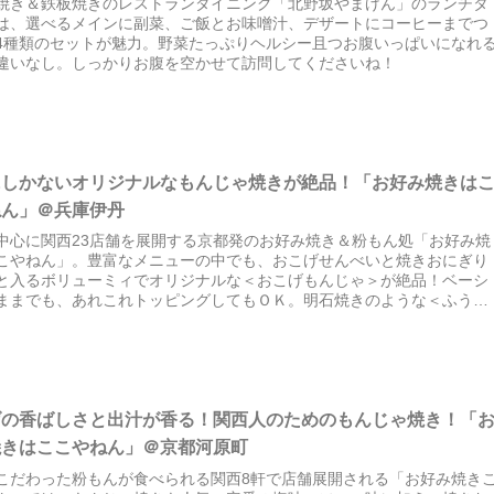
焼き＆鉄板焼きのレストランダイニング「北野坂やまげん」のランチタ
は、選べるメインに副菜、ご飯とお味噌汁、デザートにコーヒーまでつ
4種類のセットが魅力。野菜たっぷりヘルシー且つお腹いっぱいになれ
違いなし。しっかりお腹を空かせて訪問してくださいね！
にしかないオリジナルなもんじゃ焼きが絶品！「お好み焼きは
ねん」＠兵庫伊丹
中心に関西23店舗を展開する京都発のお好み焼き＆粉もん処「お好み焼
こやねん」。豊富なメニューの中でも、おこげせんべいと焼きおにぎり
と入るボリューミィでオリジナルな＜おこげもんじゃ＞が絶品！ベーシ
ままでも、あれこれトッピングしてもＯＫ。明石焼きのような＜ふうわ
＞もオススメです。
げの香ばしさと出汁が香る！関西人のためのもんじゃ焼き！「
焼きはここやねん」＠京都河原町
こだわった粉もんが食べられる関西8軒で店舗展開される「お好み焼き