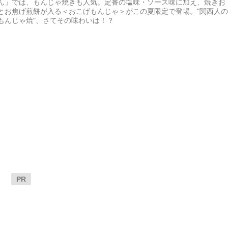
ん」では、もんじゃ焼きも人気。定番の塩味・ソース味に加え、焼きお
とお焦げ煎餅が入る＜おこげもんじゃ＞がこの夏限定で登場。"関西人
もんじゃ焼"、さてその味わいは！？
PR