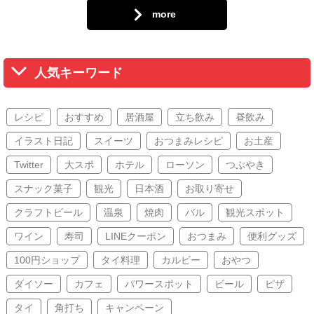
more
人気キーワード
レシピ
おすすめ
居酒屋
立ち飲み
昼飲み
イラスト日記
スイーツ
おつまみレシピ
お土産
Twitter
大スポ
ホテル
ローソン
つぶやき
スナック菓子
観光
日本酒
お取り寄せ
クラフトビール
温泉
焼肉
バル
観光スポット
ワイン
寿司
LINEクーポン
おつまみ
便利グッズ
100円ショップ
タイ料理
カルビー
おやつ
ダイソー
カフェ
パワースポット
ビール
ピザ
タイ
角打ち
キャンペーン