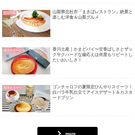
山梨県北杜市「まきばレストラン」絶景と
エリア別
楽しむ洋食＆山梨グルメ
香川土産｜かまどパイ〜甘香ばしさとザッ
和洋スイーツ
クサクハードな歯応えは何度もリピートし
たいおいしさ！
ゴンチャロフの夏限定ひんやりスイーツ！
和洋スイーツ
白バラ牛乳仕立てアイスデザート＆カスタ
ードプリン
more