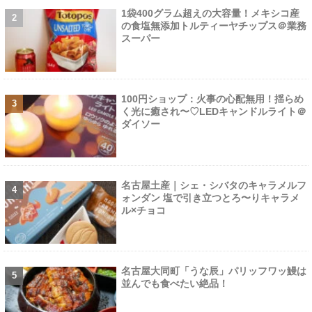
1袋400グラム超えの大容量！メキシコ産
の食塩無添加トルティーヤチップス＠業務
スーパー
100円ショップ：火事の心配無用！揺らめ
く光に癒され〜♡LEDキャンドルライト＠
ダイソー
名古屋土産｜シェ・シバタのキャラメルフ
ォンダン 塩で引き立つとろ〜りキャラメ
ル×チョコ
名古屋大同町「うな辰」パリッフワッ鰻は
並んでも食べたい絶品！