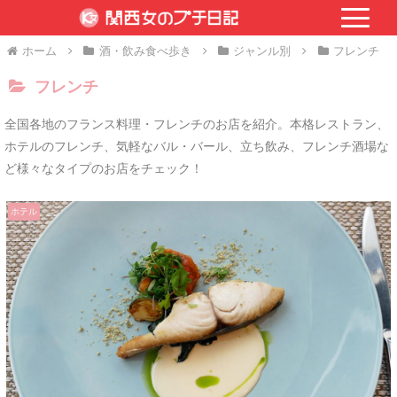
ホーム
酒・飲み食べ歩き
ジャンル別
フレンチ
フレンチ
全国各地のフランス料理・フレンチのお店を紹介。本格レストラン、
ホテルのフレンチ、気軽なバル・バール、立ち飲み、フレンチ酒場な
ど様々なタイプのお店をチェック！
ホテル