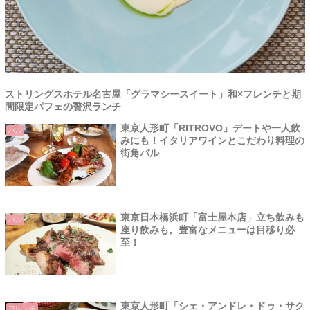
ストリングスホテル名古屋「グラマシースイート」和×フレンチと期
間限定パフェの贅沢ランチ
東京人形町「RITROVO」デートや一人飲
バル
みにも！イタリアワインとこだわり料理の
街角バル
東京日本橋浜町「富士屋本店」立ち飲みも
バル
座り飲みも。豊富なメニューは目移り必
至！
東京人形町「シェ・アンドレ・ドゥ・サク
フレンチ