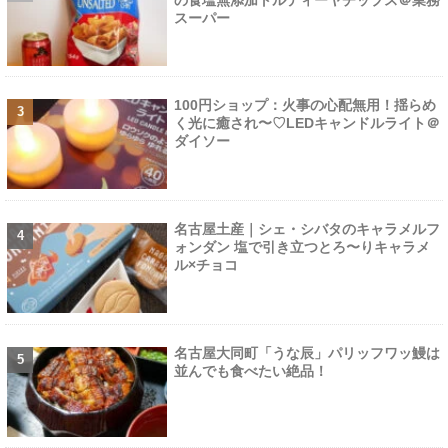
スーパー
100円ショップ：火事の心配無用！揺らめ
く光に癒され〜♡LEDキャンドルライト＠
ダイソー
名古屋土産｜シェ・シバタのキャラメルフ
ォンダン 塩で引き立つとろ〜りキャラメ
ル×チョコ
名古屋大同町「うな辰」パリッフワッ鰻は
並んでも食べたい絶品！