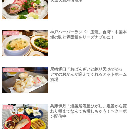
人気大衆寿司酒場
神戸ハーバーランド「玉龍」台湾・中国本
中華・台湾
場の味と雰囲気をリーズナブルに！
尼崎塚口「おばんざいと練り天 おかか」
兵庫伊丹・塚口
アマのおかんが迎えてくれるアットホーム
酒場
兵庫伊丹「燻製居酒屋ひがし」定番から変
居酒屋
わり種までなんでも燻しちゃう！〜クーポ
ン配信中