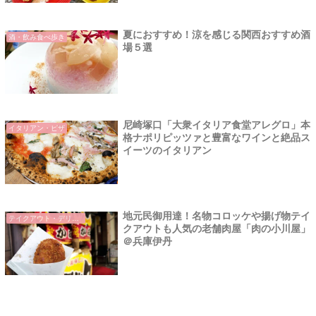
夏におすすめ！涼を感じる関西おすすめ酒
酒・飲み食べ歩き
場５選
尼崎塚口「大衆イタリア食堂アレグロ」本
イタリアン・ピザ
格ナポリピッツァと豊富なワインと絶品ス
イーツのイタリアン
地元民御用達！名物コロッケや揚げ物テイ
テイクアウト・デリバリー
クアウトも人気の老舗肉屋「肉の小川屋」
＠兵庫伊丹