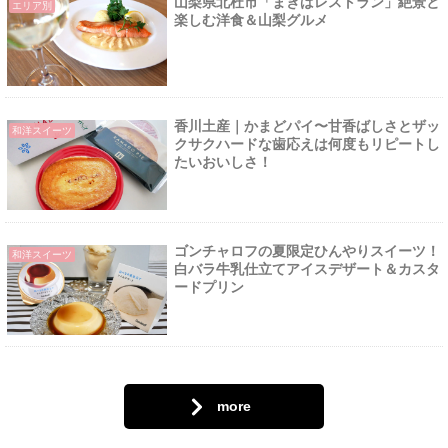
山梨県北杜市「まきばレストラン」絶景と
エリア別
楽しむ洋食＆山梨グルメ
香川土産｜かまどパイ〜甘香ばしさとザッ
和洋スイーツ
クサクハードな歯応えは何度もリピートし
たいおいしさ！
ゴンチャロフの夏限定ひんやりスイーツ！
和洋スイーツ
白バラ牛乳仕立てアイスデザート＆カスタ
ードプリン
more