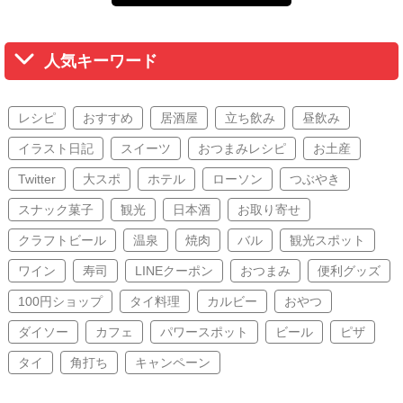
人気キーワード
レシピ
おすすめ
居酒屋
立ち飲み
昼飲み
イラスト日記
スイーツ
おつまみレシピ
お土産
Twitter
大スポ
ホテル
ローソン
つぶやき
スナック菓子
観光
日本酒
お取り寄せ
クラフトビール
温泉
焼肉
バル
観光スポット
ワイン
寿司
LINEクーポン
おつまみ
便利グッズ
100円ショップ
タイ料理
カルビー
おやつ
ダイソー
カフェ
パワースポット
ビール
ピザ
タイ
角打ち
キャンペーン