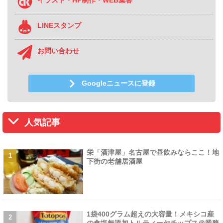
イラスト・HP制作・WEB集客
LINEスタンプ
お問い合わせ
Googleニュースに登録
人気記事
栄「酒津屋」名古屋で昼飲みならここ！地
下街の老舗居酒屋
1袋400グラム超えの大容量！メキシコ産
の食塩無添加トルティーヤチップス＠業務