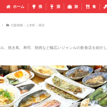
ホーム
推
酒
旅
食
大阪鶴橋・上本町・桃谷
バル、焼き鳥、寿司、焼肉など幅広いジャンルの飲食店を紹介