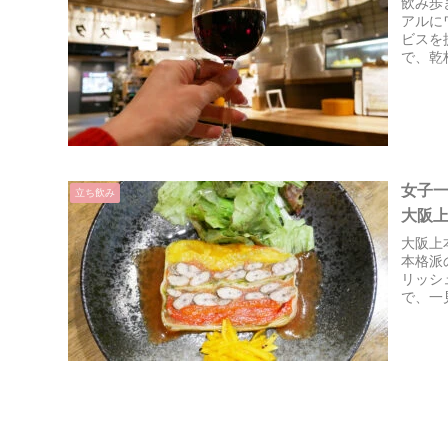
飲み歩
アルに
ビスを
で、乾
女子
立ち飲み
大阪
大阪上
本格派
リッシ
で、一