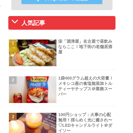
ー
人気記事
栄「酒津屋」名古屋で昼飲み
ならここ！地下街の老舗居酒
屋
＠
1袋400グラム超えの大容量！
メキシコ産の食塩無添加トル
ティーヤチップス＠業務スー
パー
100円ショップ：火事の心配
無用！揺らめく光に癒され〜
♡LEDキャンドルライト＠ダ
イソー