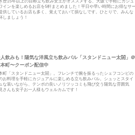
き歴15年以上の自称立ち飲み女王がオススメする、大阪で手軽にカジュ
ワインを楽しめるお店を5軒まとめました！平日や早い時間にお得なサ
提供しているお店も多く、覚えておいて損なしです。ひとりで、みんな
杯しましょう！
一人飲みも！陽気な洋風立ち飲みバル「スタンドニュー太閤」
上本町〜クーポン配信中
本町「スタンドニュー太閤」。フレンチで腕を振るったシェフコンビの
のお料理を手軽にカジュアルに楽しめる立ち飲みバル。シュッとスタイ
ュな装いながら、テンポの良いノリツッコミも飛び交う陽気な雰囲気
見さんも女子お一人様もウェルカムです！