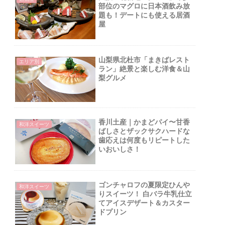
部位のマグロに日本酒飲み放
題も！デートにも使える居酒
屋
山梨県北杜市「まきばレスト
エリア別
ラン」絶景と楽しむ洋食＆山
梨グルメ
香川土産｜かまどパイ〜甘香
和洋スイーツ
ばしさとザックサクハードな
歯応えは何度もリピートした
いおいしさ！
ゴンチャロフの夏限定ひんや
和洋スイーツ
りスイーツ！ 白バラ牛乳仕立
てアイスデザート＆カスター
ドプリン