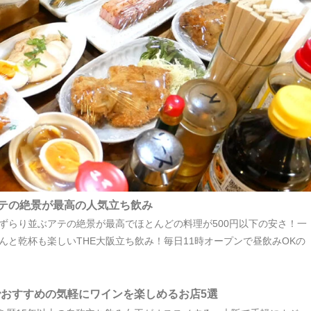
テの絶景が最高の人気立ち飲み
ずらり並ぶアテの絶景が最高でほとんどの料理が500円以下の安さ！一
と乾杯も楽しいTHE大阪立ち飲み！毎日11時オープンで昼飲みOKの
でおすすめの気軽にワインを楽しめるお店5選