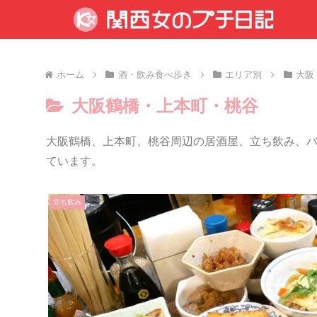
ホーム
酒・飲み食べ歩き
エリア別
大阪
大阪鶴橋・上本町・桃谷
大阪鶴橋、上本町、桃谷周辺の居酒屋、立ち飲み、
ています。
立ち飲み