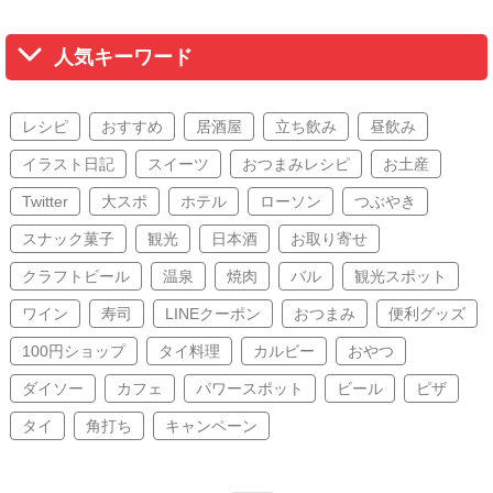
人気キーワード
レシピ
おすすめ
居酒屋
立ち飲み
昼飲み
イラスト日記
スイーツ
おつまみレシピ
お土産
Twitter
大スポ
ホテル
ローソン
つぶやき
スナック菓子
観光
日本酒
お取り寄せ
クラフトビール
温泉
焼肉
バル
観光スポット
ワイン
寿司
LINEクーポン
おつまみ
便利グッズ
100円ショップ
タイ料理
カルビー
おやつ
ダイソー
カフェ
パワースポット
ビール
ピザ
タイ
角打ち
キャンペーン