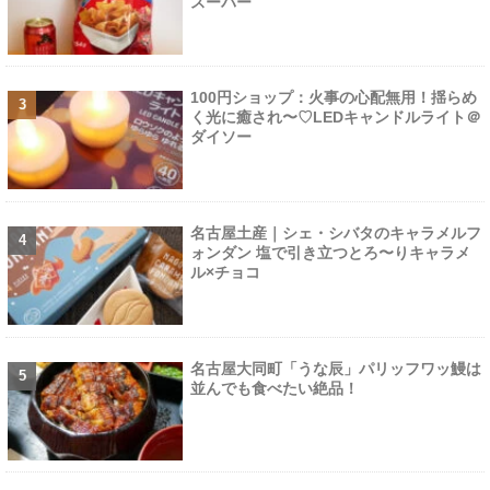
スーパー
100円ショップ：火事の心配無用！揺らめ
く光に癒され〜♡LEDキャンドルライト＠
ダイソー
名古屋土産｜シェ・シバタのキャラメルフ
ォンダン 塩で引き立つとろ〜りキャラメ
ル×チョコ
名古屋大同町「うな辰」パリッフワッ鰻は
並んでも食べたい絶品！