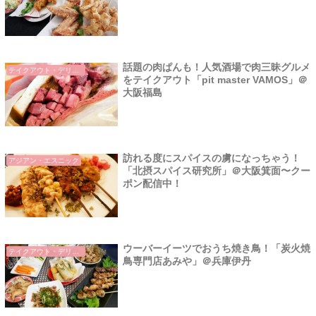
話題の肉ぱんも！人気酒場で肉三昧グルメ
テイクアウト・デリバリー
をテイクアウト「pit master VAMOS」＠
大阪福島
訪れる度にスパイスの虜になっちゃう！
アジアン・エスニック
「北摂スパイス研究所」＠大阪箕面〜クー
ポン配信中！
ウーバーイーツでおうち焼き鳥！「炭火焼
テイクアウト・デリバリー
鳥専門店あみや」＠兵庫伊丹