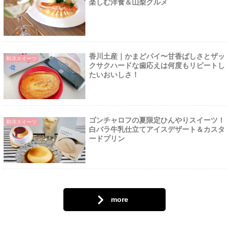
楽しむ洋食＆山梨グルメ
香川土産｜かまどパイ〜甘香ばしさとザッ
和洋スイーツ
クサクハードな歯応えは何度もリピートし
たいおいしさ！
ゴンチャロフの夏限定ひんやりスイーツ！
和洋スイーツ
白バラ牛乳仕立てアイスデザート＆カスタ
ードプリン
more