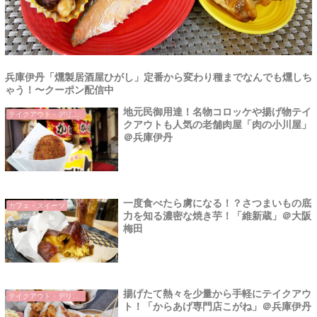
兵庫伊丹「燻製居酒屋ひがし」定番から変わり種までなんでも燻しち
ゃう！〜クーポン配信中
地元民御用達！名物コロッケや揚げ物テイ
テイクアウト・デリバリー
クアウトも人気の老舗肉屋「肉の小川屋」
＠兵庫伊丹
一度食べたら虜になる！？さつまいもの底
カフェ・スイーツ
力を知る濃密な焼き芋！「維新蔵」＠大阪
梅田
揚げたて熱々を少量から手軽にテイクアウ
テイクアウト・デリバリー
ト！「からあげ専門店こがね」＠兵庫伊丹