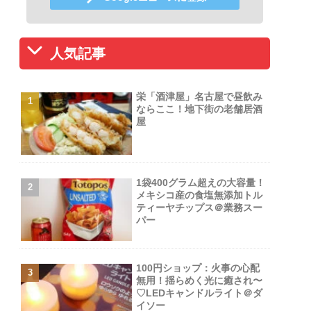
人気記事
栄「酒津屋」名古屋で昼飲み
ならここ！地下街の老舗居酒
屋
1袋400グラム超えの大容量！
メキシコ産の食塩無添加トル
ティーヤチップス＠業務スー
パー
100円ショップ：火事の心配
無用！揺らめく光に癒され〜
♡LEDキャンドルライト＠ダ
イソー