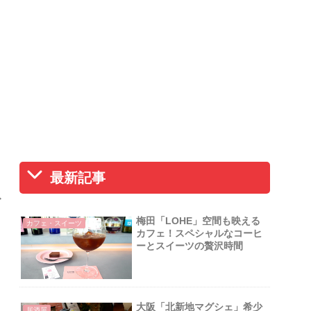
！
最新記事
ズ
梅田「LOHE」空間も映える
カフェ・スイーツ
カフェ！スペシャルなコーヒ
ーとスイーツの贅沢時間
大阪「北新地マグシェ」希少
居酒屋