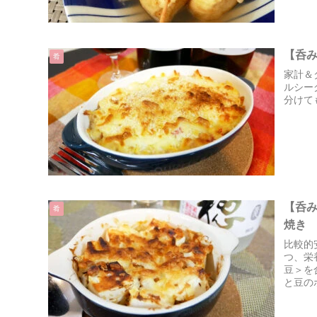
【呑
肴
家計＆
ルシー
分けて
【呑
肴
焼き
比較的
つ、栄
豆＞を
と豆の