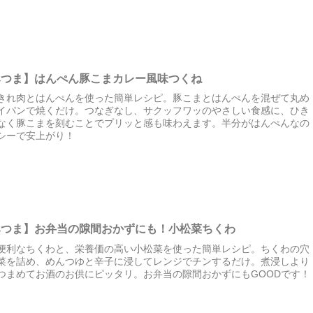
みつま】はんぺん豚こまカレー風味つくね
きれ肉とはんぺんを使った簡単レシピ。豚こまとはんぺんを混ぜて丸め
イパンで焼くだけ。つなぎなし、サクッフワッのやさしい食感に、ひき
なく豚こまを刻むことでプリッと感も味わえます。半分がはんぺんなの
シーで安上がり！
みつま】お弁当の隙間おかずにも！小松菜ちくわ
便利なちくわと、栄養価の高い小松菜を使った簡単レシピ。ちくわの穴
菜を詰め、めんつゆと辛子に浸してレンジでチンするだけ。煮浸しより
つまめてお酒のお供にピッタリ。お弁当の隙間おかずにもGOODです！