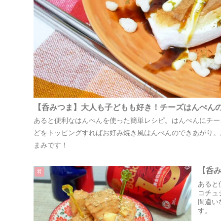
【呑みつま】大人も子どもも好き！チーズはんぺん
あると便利なはんぺんを使った簡単レシピ。はんぺんにチー
どをトッピングすればお好み焼き風はんぺんのできあがり。
まみです！
【呑
肴
あると
コチュ
間違い
す。