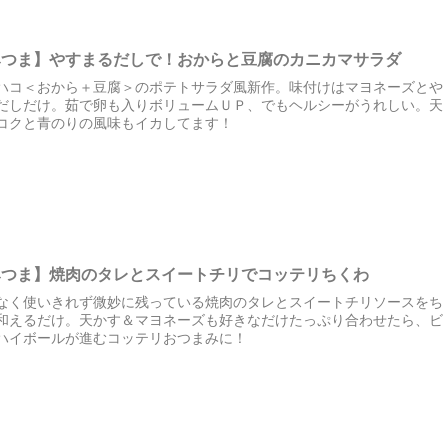
みつま】やすまるだしで！おからと豆腐のカニカマサラダ
ハコ＜おから＋豆腐＞のポテトサラダ風新作。味付けはマヨネーズとや
だしだけ。茹で卵も入りボリュームＵＰ、でもヘルシーがうれしい。天
コクと青のりの風味もイカしてます！
みつま】焼肉のタレとスイートチリでコッテリちくわ
なく使いきれず微妙に残っている焼肉のタレとスイートチリソースをち
和えるだけ。天かす＆マヨネーズも好きなだけたっぷり合わせたら、ビ
ハイボールが進むコッテリおつまみに！