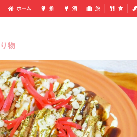
ホーム
推
酒
旅
食
り物