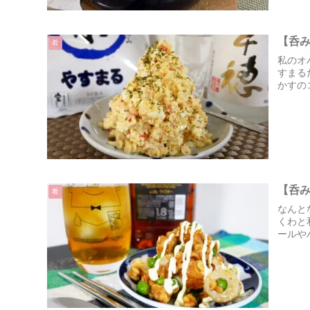
【呑
肴
私のオ
すまる
かすの
【呑
肴
なんと
くわと
ールや