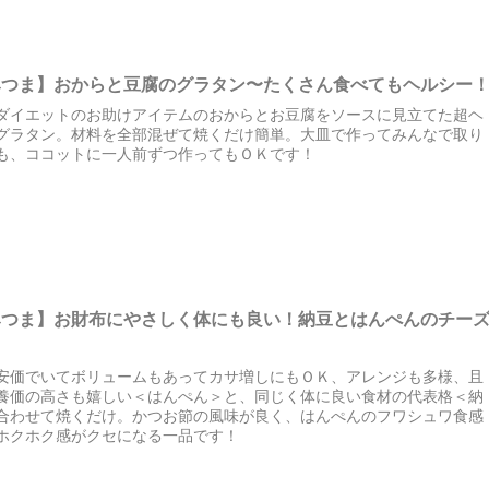
みつま】おからと豆腐のグラタン〜たくさん食べてもヘルシー
ダイエットのお助けアイテムのおからとお豆腐をソースに見立てた超ヘ
グラタン。材料を全部混ぜて焼くだけ簡単。大皿で作ってみんなで取り
も、ココットに一人前ずつ作ってもＯＫです！
みつま】お財布にやさしく体にも良い！納豆とはんぺんのチー
安価でいてボリュームもあってカサ増しにもＯＫ、アレンジも多様、且
養価の高さも嬉しい＜はんぺん＞と、同じく体に良い食材の代表格＜納
合わせて焼くだけ。かつお節の風味が良く、はんぺんのフワシュワ食感
ホクホク感がクセになる一品です！