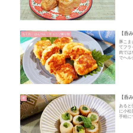
【呑
ちくわ・はんぺん・ギョニソ練り物
豚こま
てフラ
肉では
でヘル
【呑
肴
あると
に小松
手軽に