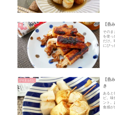
【呑
肴
そのま
を使っ
だけ。
にぴっ
【呑
やすまるだし
き
あると
ピ。味
ント。
食感が