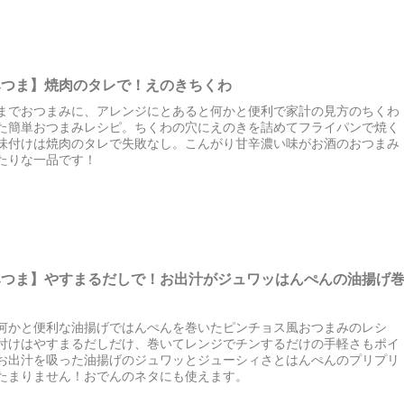
みつま】焼肉のタレで！えのきちくわ
までおつまみに、アレンジにとあると何かと便利で家計の見方のちくわ
た簡単おつまみレシピ。ちくわの穴にえのきを詰めてフライパンで焼く
味付けは焼肉のタレで失敗なし。こんがり甘辛濃い味がお酒のおつまみ
たりな一品です！
みつま】やすまるだしで！お出汁がジュワッはんぺんの油揚げ
何かと便利な油揚げではんぺんを巻いたピンチョス風おつまみのレシ
付けはやすまるだしだけ、巻いてレンジでチンするだけの手軽さもポイ
お出汁を吸った油揚げのジュワッとジューシィさとはんぺんのプリプリ
たまりません！おでんのネタにも使えます。