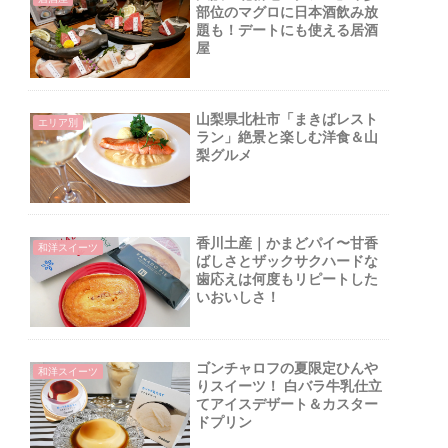
部位のマグロに日本酒飲み放
題も！デートにも使える居酒
屋
山梨県北杜市「まきばレスト
エリア別
ラン」絶景と楽しむ洋食＆山
梨グルメ
香川土産｜かまどパイ〜甘香
和洋スイーツ
ばしさとザックサクハードな
歯応えは何度もリピートした
いおいしさ！
ゴンチャロフの夏限定ひんや
和洋スイーツ
りスイーツ！ 白バラ牛乳仕立
てアイスデザート＆カスター
ドプリン