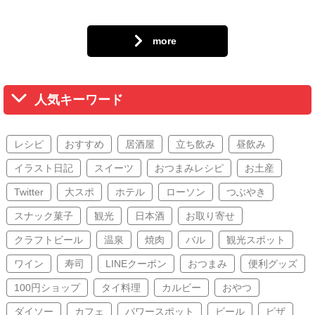
more
人気キーワード
レシピ
おすすめ
居酒屋
立ち飲み
昼飲み
イラスト日記
スイーツ
おつまみレシピ
お土産
Twitter
大スポ
ホテル
ローソン
つぶやき
スナック菓子
観光
日本酒
お取り寄せ
クラフトビール
温泉
焼肉
バル
観光スポット
ワイン
寿司
LINEクーポン
おつまみ
便利グッズ
100円ショップ
タイ料理
カルビー
おやつ
ダイソー
カフェ
パワースポット
ビール
ピザ