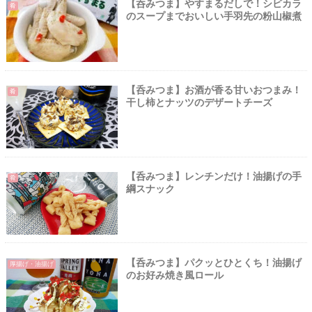
【呑みつま】やすまるだしで！シビカラ
肴
のスープまでおいしい手羽先の粉山椒煮
【呑みつま】お酒が香る甘いおつまみ！
肴
干し柿とナッツのデザートチーズ
【呑みつま】レンチンだけ！油揚げの手
肴
綱スナック
【呑みつま】パクッとひとくち！油揚げ
厚揚げ・油揚げ
のお好み焼き風ロール