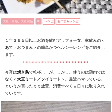
大豆・豆類、大豆製品
肴
レシピ
おつまみレシピ
１年３６５日以上お酒を飲むアラフォー女、家飲みの＜
あて・おつまみ＞の簡単かつヘルシーレシピをご紹介し
ます。
今宵は
焼き鳥
で乾杯…！が、しかし。使うのは鶏肉では
なく＜
大豆ミート／ソイミート
＞。最近ハマっている、
というか買ったまま放置、消費すべくｗ日々に取り入れ
ています。