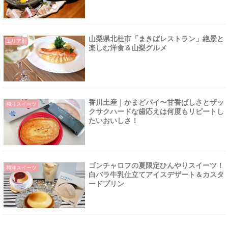
山梨県北杜市「まきばレストラン」絶景と
エリア別
楽しむ洋食＆山梨グルメ
香川土産｜かまどパイ〜甘香ばしさとザッ
和洋スイーツ
クサクハードな歯応えは何度もリピートし
たいおいしさ！
ゴンチャロフの夏限定ひんやりスイーツ！
和洋スイーツ
白バラ牛乳仕立てアイスデザート＆カスタ
ードプリン