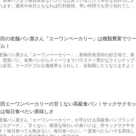
、食事パンまで種類豊富なパンたちは見ているだけで幸せな気持ちにさ
れます。週末や休日ともなれば行列覚悟、早い時間でも売り切れてしま
もあるのでタイミング良く訪問してください！
梅田の老舗パン屋さん「エーワンベーカリー」は種類豊富でリ
ブル！
老舗パン屋さん「エーワンベーカリー」。新梅田食道街の好立地で、菓
、惣菜パン、食事パンからスイーツまでバラエティ豊かなラインナップ
り必至。リーズナブルな価格帯もうれしく、全制覇したくなりますよ！
梅田エーワンベーカリーの甘くない高級食パン！サックサクモ
チは毎日食べたい美味しさ
老舗パン屋さん「エーワンベーカリー」が手がける高級食パンブランド
リエグーテ」。甘くない、硬派な味わいの食パンは、外サックサク中モ
チ！毎日食べても飽きない、毎日食べたい、一度食べたらハマる美味し