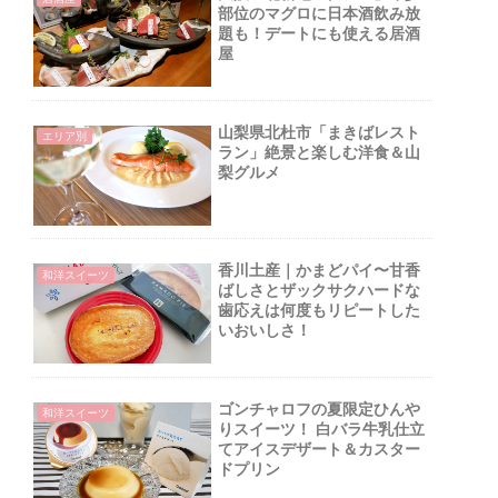
部位のマグロに日本酒飲み放
題も！デートにも使える居酒
屋
ロ
山梨県北杜市「まきばレスト
エリア別
ラン」絶景と楽しむ洋食＆山
梨グルメ
香川土産｜かまどパイ〜甘香
和洋スイーツ
ばしさとザックサクハードな
歯応えは何度もリピートした
いおいしさ！
ツ
ゴンチャロフの夏限定ひんや
和洋スイーツ
りスイーツ！ 白バラ牛乳仕立
てアイスデザート＆カスター
ドプリン