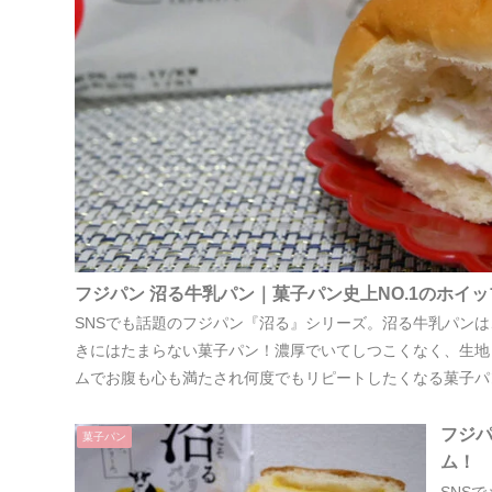
フジパン 沼る牛乳パン｜菓子パン史上NO.1のホイ
SNSでも話題のフジパン『沼る』シリーズ。沼る牛乳パン
きにはたまらない菓子パン！濃厚でいてしつこくなく、生地
ムでお腹も心も満たされ何度でもリピートしたくなる菓子パ
フジパ
菓子パン
ム！