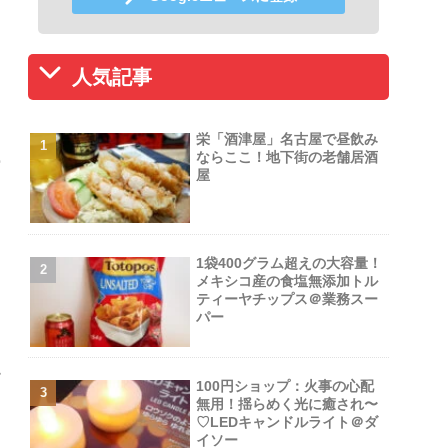
人気記事
栄「酒津屋」名古屋で昼飲み
ならここ！地下街の老舗居酒
ー
屋
1袋400グラム超えの大容量！
メキシコ産の食塩無添加トル
ティーヤチップス＠業務スー
パー
す
100円ショップ：火事の心配
無用！揺らめく光に癒され〜
♡LEDキャンドルライト＠ダ
イソー