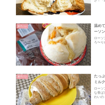
さ！『
温め
菓子パン
ーソ
ローソ
ろ〜り
たっ
菓子パン
ミル
ローソ
な香ば
わいの