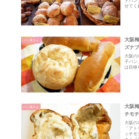
ドパン
せてく
うこと
大阪
パン屋さん
ズナ
大阪の
子パン
は目移
大阪
パン屋さん
チモ
大阪の
「アト
ッチモ