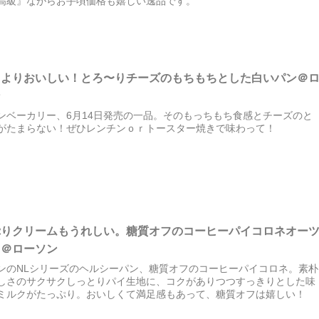
高級』ながらお手頃価格も嬉しい逸品です。
てよりおいしい！とろ〜りチーズのもちもちとした白いパン＠
ン
ンベーカリー、6月14日発売の一品。そのもっちもち食感とチーズのと
がたまらない！ぜひレンチンｏｒトースター焼きで味わって！
ぷりクリームもうれしい。糖質オフのコーヒーパイコロネオー
ク＠ローソン
ンのNLシリーズのヘルシーパン、糖質オフのコーヒーパイコロネ。素朴
しさのサクサクしっとりパイ生地に、コクがありつつすっきりとした味
ミルクがたっぷり。おいしくて満足感もあって、糖質オフは嬉しい！