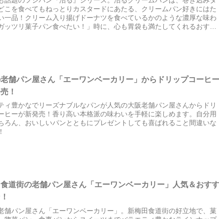
でも話題のフジパン『沼る』シリーズ。沼るクリームパンは、巻き込みタ
どこを食べてもねっとりカスタードにあたる、クリームパン好きにはた
い一品！クリーム入り揚げドーナツを食べているかのような濃厚な味わ
ガッツリ菓子パン食べたい！」時に、心も胃袋も満たしてくれるおすす
パンです！
の老舗パン屋さん「エーワンベーカリー」からドリップコーヒ
発売！
ティ豊かなでリーズナブルなパンが人気の大阪老舗パン屋さんからドリ
ーヒーが新発売！香り高い本格派の味わいを手軽に楽しめます。自分用
ちろん、おいしいパンとともにプレゼントしても喜ばれること間違いな
！
田食道街の老舗パン屋さん「エーワンベーカリー」人気＆おす
ン！
老舗パン屋さん「エーワンベーカリー」。新梅田食道街の好立地で、菓