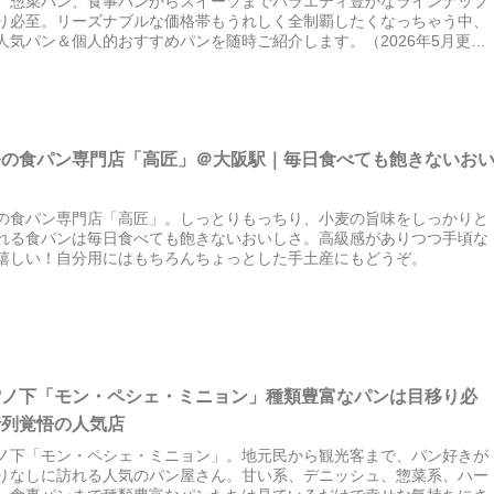
、惣菜パン、食事パンからスイーツまでバラエティ豊かなラインナップ
り必至。リーズナブルな価格帯もうれしく全制覇したくなっちゃう中、
人気パン＆個人的おすすめパンを随時ご紹介します。（2026年5月更
去のものは価格が異なる場合があります。）
発の食パン専門店「高匠」＠大阪駅｜毎日食べても飽きないお
の食パン専門店「高匠」。しっとりもっちり、小麦の旨味をしっかりと
れる食パンは毎日食べても飽きないおいしさ。高級感がありつつ手頃な
嬉しい！自分用にはもちろんちょっとした手土産にもどうぞ。
雪ノ下「モン・ペシェ・ミニョン」種類豊富なパンは目移り必
行列覚悟の人気店
ノ下「モン・ペシェ・ミニョン」。地元民から観光客まで、パン好きが
りなしに訪れる人気のパン屋さん。甘い系、デニッシュ、惣菜系、ハー