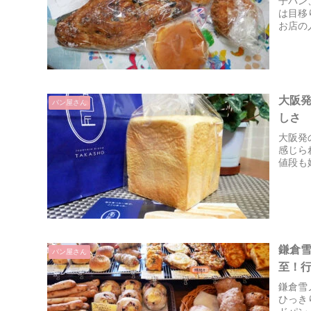
子パン
は目移
お店の
新。過
大阪
パン屋さん
しさ
大阪発
感じら
値段も
鎌倉
パン屋さん
至！
鎌倉雪
ひっき