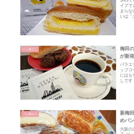
SNS
イプで
まらな
いは「
め菓子
梅田
パン屋さん
が新
バラエ
ップコ
にはも
しです
新梅
パン屋さん
めパ
大阪の