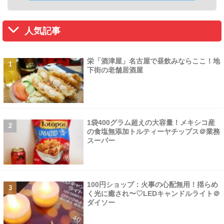
人気記事
栄「酒津屋」名古屋で昼飲みならここ！地
下街の老舗居酒屋
1袋400グラム超えの大容量！メキシコ産
の食塩無添加トルティーヤチップス＠業務
スーパー
100円ショップ：火事の心配無用！揺らめ
く光に癒され〜♡LEDキャンドルライト＠
ダイソー