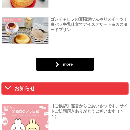
ゴンチャロフの夏限定ひんやりスイーツ！
和洋スイーツ
白バラ牛乳仕立てアイスデザート＆カスタ
ードプリン
more
お知らせ
【ご挨拶】運営からごあいさつです。サイ
お知らせ
トご訪問頂きありがとうございます（＾
＾）