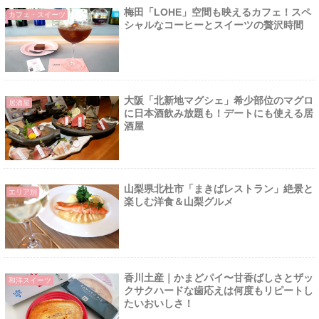
梅田「LOHE」空間も映えるカフェ！スペ
カフェ・スイーツ
シャルなコーヒーとスイーツの贅沢時間
大阪「北新地マグシェ」希少部位のマグロ
居酒屋
に日本酒飲み放題も！デートにも使える居
酒屋
山梨県北杜市「まきばレストラン」絶景と
エリア別
楽しむ洋食＆山梨グルメ
香川土産｜かまどパイ〜甘香ばしさとザッ
和洋スイーツ
クサクハードな歯応えは何度もリピートし
たいおいしさ！