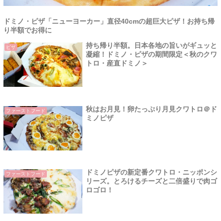
ドミノ・ピザ「ニューヨーカー」直径40cmの超巨大ピザ！お持ち帰
り半額でお得に
持ち帰り半額。日本各地の旨いがギュッと
ピザ
凝縮！ドミノ・ピザの期間限定＜秋のクワ
トロ・産直ドミノ＞
秋はお月見！卵たっぷり月見クワトロ＠ド
ファーストフード
ミノピザ
ドミノピザの新定番クワトロ・ニッポンシ
ファーストフード
リーズ。とろけるチーズと二倍盛りで肉ゴ
ロゴロ！