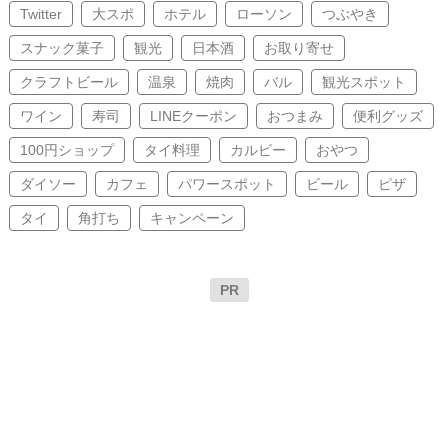
Twitter
大スポ
ホテル
ローソン
つぶやき
スナック菓子
観光
日本酒
お取り寄せ
クラフトビール
温泉
焼肉
バル
観光スポット
ワイン
寿司
LINEクーポン
おつまみ
便利グッズ
100円ショップ
タイ料理
カルビー
おやつ
ダイソー
カフェ
パワースポット
ビール
ピザ
タイ
角打ち
キャンペーン
PR