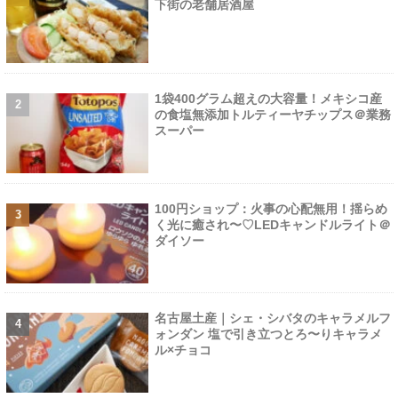
下街の老舗居酒屋
1袋400グラム超えの大容量！メキシコ産
の食塩無添加トルティーヤチップス＠業務
スーパー
100円ショップ：火事の心配無用！揺らめ
く光に癒され〜♡LEDキャンドルライト＠
ダイソー
名古屋土産｜シェ・シバタのキャラメルフ
ォンダン 塩で引き立つとろ〜りキャラメ
ル×チョコ