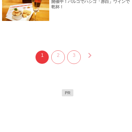
開催中！パルコでハシゴ「赤白」ワインで
乾杯！
1
2
3
PR