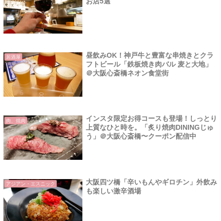
お店5選
昼飲みOK！神戸牛と豊富な串焼きとクラ
居酒屋
フトビール「鉄板焼き肉バル 麦と大地」
＠大阪心斎橋ネオン食堂街
インスタ限定お得コースも登場！しっとり
肉、焼肉
上質なひと時を。「炙り焼肉DININGじゅ
う」＠大阪心斎橋〜クーポン配信中
大阪四ツ橋「辛いもんやギロチン」外飲み
アジアン・エスニック
も楽しい激辛酒場