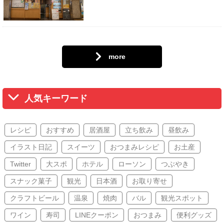
more
人気キーワード
レシピ
おすすめ
居酒屋
立ち飲み
昼飲み
イラスト日記
スイーツ
おつまみレシピ
お土産
Twitter
大スポ
ホテル
ローソン
つぶやき
スナック菓子
観光
日本酒
お取り寄せ
クラフトビール
温泉
焼肉
バル
観光スポット
ワイン
寿司
LINEクーポン
おつまみ
便利グッズ