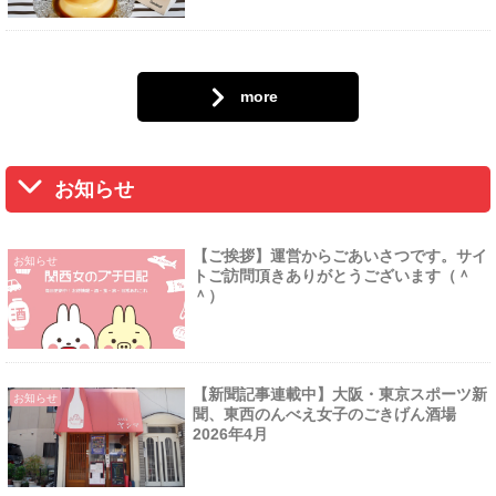
more
お知らせ
【ご挨拶】運営からごあいさつです。サイ
お知らせ
トご訪問頂きありがとうございます（＾
＾）
【新聞記事連載中】大阪・東京スポーツ新
お知らせ
聞、東西のんべえ女子のごきげん酒場
2026年4月