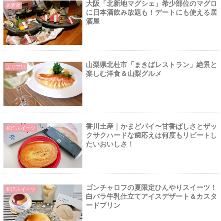
大阪「北新地マグシェ」希少部位のマグロ
居酒屋
に日本酒飲み放題も！デートにも使える居
酒屋
山梨県北杜市「まきばレストラン」絶景と
エリア別
楽しむ洋食＆山梨グルメ
香川土産｜かまどパイ〜甘香ばしさとザッ
和洋スイーツ
クサクハードな歯応えは何度もリピートし
たいおいしさ！
ゴンチャロフの夏限定ひんやりスイーツ！
和洋スイーツ
白バラ牛乳仕立てアイスデザート＆カスタ
ードプリン