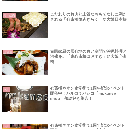
こだわりのお肉と上質なおもてなしに満た
肉、焼肉
される「心斎橋焼肉きらく」＠大阪日本橋
古民家風の居心地の良い空間で沖縄料理と
居酒屋
泡盛を。「東心斎橋ほおずき」＠大阪心斎
橋
心斎橋ネオン食堂街で1周年記念イベント
バル
開催中！パルコでハシゴ「mr.kanso
shop」缶詰好き集合！
心斎橋ネオン食堂街で1周年記念イベント
バル