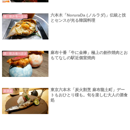
六本木「NoruraDa (ノルラダ)」伝統と技
酒・飲み食べ歩き
とセンスが光る韓国料理
麻布十番「牛に金棒」極上の創作焼肉とお
酒・飲み食べ歩き
もてなしの駅近個室焼肉
東京六本木「炭火割烹 麻布龍土町」デー
居酒屋
トもおひとり様も。旬を楽しむ大人の酒食
処