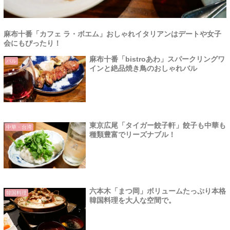
麻布十番「カフェ ラ・ボエム」おしゃれイタリアンはデートや女子
会にもぴったり！
麻布十番「bistroあわ」スパークリングワ
バル
インと絶品焼き鳥のおしゃれバル
東京広尾「タイガー餃子軒」餃子も中華も
中華・台湾
種類豊富でリーズナブル！
六本木「まつ岡」ボリュームたっぷり本格
韓国料理
韓国料理を大人な空間で。