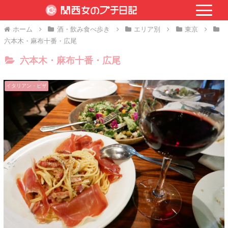
ホーム
酒・飲み食べ歩き
エリア別
東京
六本木・麻布十番・広尾
六本木・麻布十番・広尾
イタリアン・ピザ