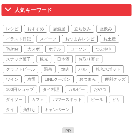
人気キーワード
レシピ
おすすめ
居酒屋
立ち飲み
昼飲み
イラスト日記
スイーツ
おつまみレシピ
お土産
Twitter
大スポ
ホテル
ローソン
つぶやき
スナック菓子
観光
日本酒
お取り寄せ
クラフトビール
温泉
焼肉
バル
観光スポット
ワイン
寿司
LINEクーポン
おつまみ
便利グッズ
100円ショップ
タイ料理
カルビー
おやつ
ダイソー
カフェ
パワースポット
ビール
ピザ
タイ
角打ち
キャンペーン
PR