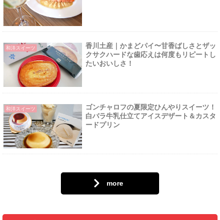
香川土産｜かまどパイ〜甘香ばしさとザッ
和洋スイーツ
クサクハードな歯応えは何度もリピートし
たいおいしさ！
ゴンチャロフの夏限定ひんやりスイーツ！
和洋スイーツ
白バラ牛乳仕立てアイスデザート＆カスタ
ードプリン
more