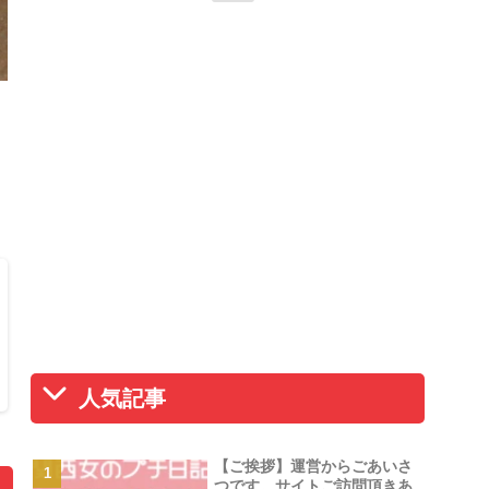
人気記事
【ご挨拶】運営からごあいさ
つです。サイトご訪問頂きあ