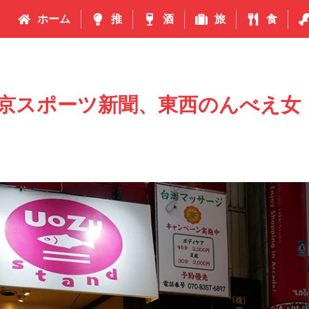
ホーム
推
酒
旅
食
京スポーツ新聞、東西のんべえ女