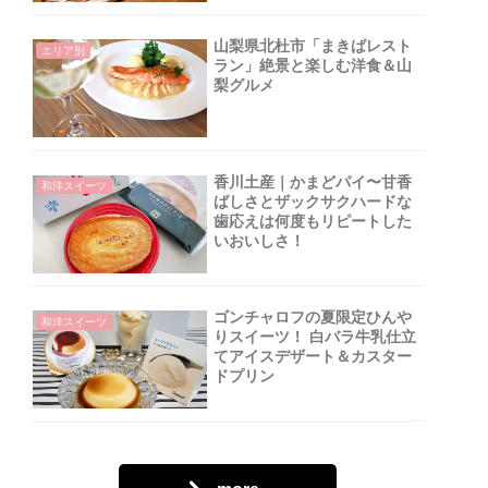
山梨県北杜市「まきばレスト
エリア別
ラン」絶景と楽しむ洋食＆山
梨グルメ
香川土産｜かまどパイ〜甘香
和洋スイーツ
ばしさとザックサクハードな
歯応えは何度もリピートした
いおいしさ！
ゴンチャロフの夏限定ひんや
和洋スイーツ
りスイーツ！ 白バラ牛乳仕立
てアイスデザート＆カスター
ドプリン