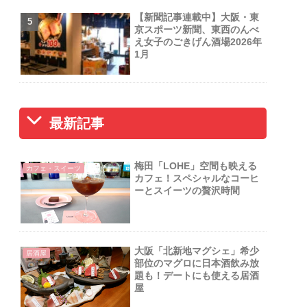
【新聞記事連載中】大阪・東
京スポーツ新聞、東西のんべ
え女子のごきげん酒場2026年
1月
最新記事
梅田「LOHE」空間も映える
カフェ・スイーツ
カフェ！スペシャルなコーヒ
ーとスイーツの贅沢時間
大阪「北新地マグシェ」希少
居酒屋
部位のマグロに日本酒飲み放
題も！デートにも使える居酒
屋