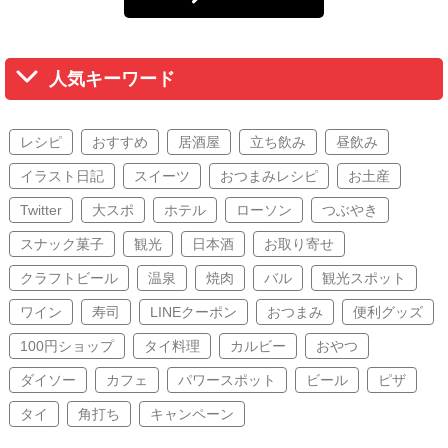
人気キーワード
レシピ
おすすめ
居酒屋
立ち飲み
昼飲み
イラスト日記
スイーツ
おつまみレシピ
お土産
Twitter
大スポ
ホテル
ローソン
つぶやき
スナック菓子
観光
日本酒
お取り寄せ
クラフトビール
温泉
焼肉
バル
観光スポット
ワイン
寿司
LINEクーポン
おつまみ
便利グッズ
100円ショップ
タイ料理
カルビー
おやつ
ダイソー
カフェ
パワースポット
ビール
ピザ
タイ
角打ち
キャンペーン