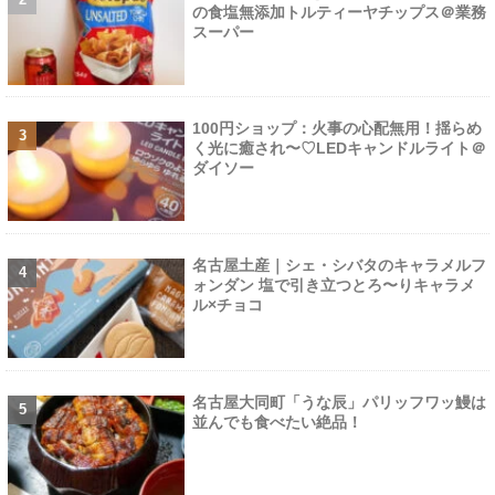
の食塩無添加トルティーヤチップス＠業務
スーパー
100円ショップ：火事の心配無用！揺らめ
く光に癒され〜♡LEDキャンドルライト＠
ダイソー
名古屋土産｜シェ・シバタのキャラメルフ
ォンダン 塩で引き立つとろ〜りキャラメ
ル×チョコ
名古屋大同町「うな辰」パリッフワッ鰻は
並んでも食べたい絶品！