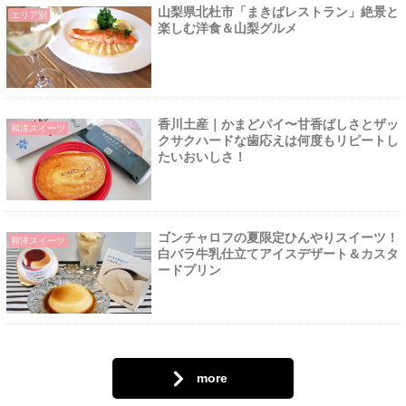
山梨県北杜市「まきばレストラン」絶景と
エリア別
楽しむ洋食＆山梨グルメ
香川土産｜かまどパイ〜甘香ばしさとザッ
和洋スイーツ
クサクハードな歯応えは何度もリピートし
たいおいしさ！
ゴンチャロフの夏限定ひんやりスイーツ！
和洋スイーツ
白バラ牛乳仕立てアイスデザート＆カスタ
ードプリン
more