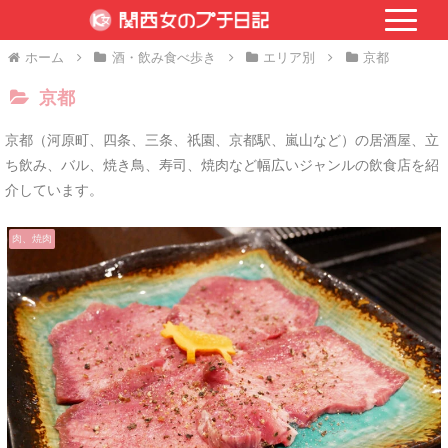
ホーム
酒・飲み食べ歩き
エリア別
京都
京都
京都（河原町、四条、三条、祇園、京都駅、嵐山など）の居酒屋、立
ち飲み、バル、焼き鳥、寿司、焼肉など幅広いジャンルの飲食店を紹
介しています。
肉、焼肉