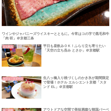
ワインやジャパニーズウイスキーとともに。今宵はコの字で黒毛和牛
「肉 听」＠京都三条
平日も昼飲みＯＫ！ふらり立ち寄りたい
立ち飲み
「天空の立ち呑み とさか」＠京都駅
生八ッ橋入り桃づくしのかき氷が期間限定
カフェ・スイーツ
で登場！ホテル エルシエント京都「スタ
ンド EL」＠京都駅
アウトドアな空間で美味満腹な韓国バーベ
肉、焼肉