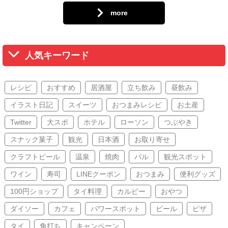
more
人気キーワード
レシピ
おすすめ
居酒屋
立ち飲み
昼飲み
イラスト日記
スイーツ
おつまみレシピ
お土産
Twitter
大スポ
ホテル
ローソン
つぶやき
スナック菓子
観光
日本酒
お取り寄せ
クラフトビール
温泉
焼肉
バル
観光スポット
ワイン
寿司
LINEクーポン
おつまみ
便利グッズ
100円ショップ
タイ料理
カルビー
おやつ
ダイソー
カフェ
パワースポット
ビール
ピザ
タイ
角打ち
キャンペーン