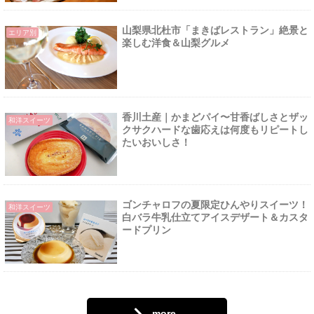
山梨県北杜市「まきばレストラン」絶景と
エリア別
楽しむ洋食＆山梨グルメ
香川土産｜かまどパイ〜甘香ばしさとザッ
和洋スイーツ
クサクハードな歯応えは何度もリピートし
たいおいしさ！
ゴンチャロフの夏限定ひんやりスイーツ！
和洋スイーツ
白バラ牛乳仕立てアイスデザート＆カスタ
ードプリン
more