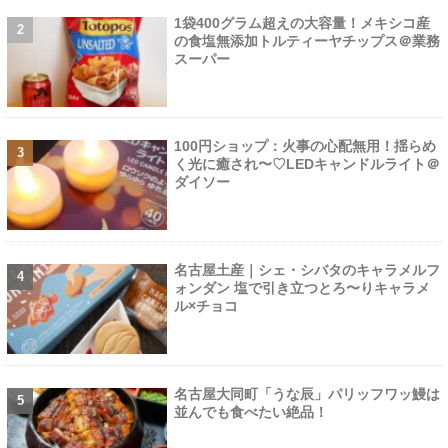
1袋400グラム超えの大容量！メキシコ産
の食塩無添加トルティーヤチップス＠業務
スーパー
100円ショップ：火事の心配無用！揺らめ
く光に癒され〜♡LEDキャンドルライト＠
ダイソー
名古屋土産｜シェ・シバタのキャラメルフ
ォンダン 塩で引き立つとろ〜りキャラメ
ル×チョコ
名古屋大同町「うな辰」パリッフワッ鰻は
並んでも食べたい絶品！