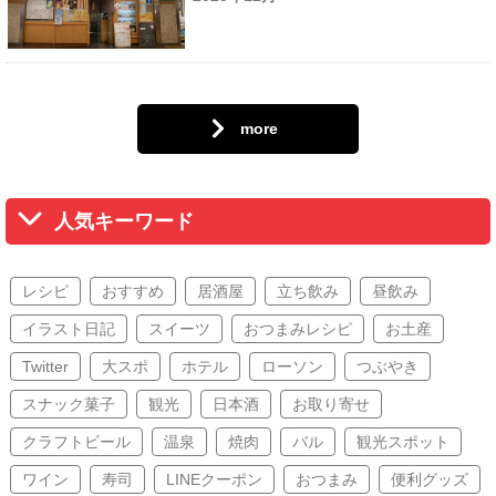
more
人気キーワード
レシピ
おすすめ
居酒屋
立ち飲み
昼飲み
イラスト日記
スイーツ
おつまみレシピ
お土産
Twitter
大スポ
ホテル
ローソン
つぶやき
スナック菓子
観光
日本酒
お取り寄せ
クラフトビール
温泉
焼肉
バル
観光スポット
ワイン
寿司
LINEクーポン
おつまみ
便利グッズ