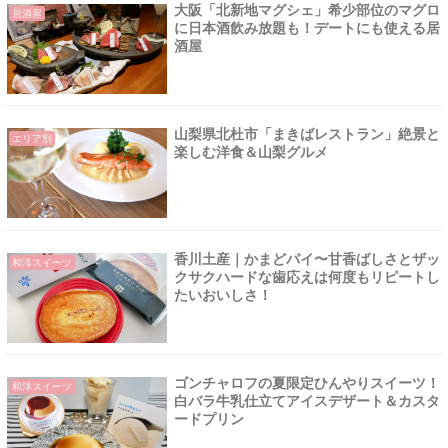
大阪「北新地マグシェ」希少部位のマグロ
居酒屋
に日本酒飲み放題も！デートにも使える居
酒屋
山梨県北杜市「まきばレストラン」絶景と
エリア別
楽しむ洋食＆山梨グルメ
香川土産｜かまどパイ〜甘香ばしさとザッ
和洋スイーツ
クサクハードな歯応えは何度もリピートし
たいおいしさ！
ゴンチャロフの夏限定ひんやりスイーツ！
和洋スイーツ
白バラ牛乳仕立てアイスデザート＆カスタ
ードプリン