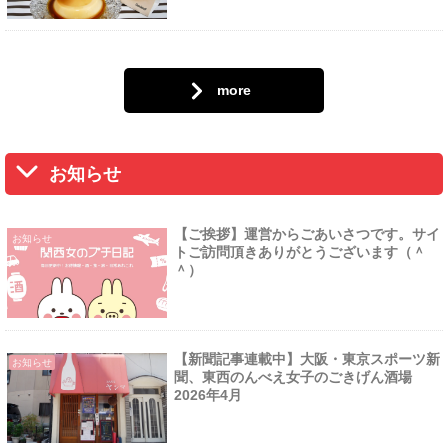
more
お知らせ
【ご挨拶】運営からごあいさつです。サイ
お知らせ
トご訪問頂きありがとうございます（＾
＾）
【新聞記事連載中】大阪・東京スポーツ新
お知らせ
聞、東西のんべえ女子のごきげん酒場
2026年4月