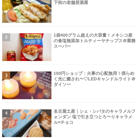
下街の老舗居酒屋
1袋400グラム超えの大容量！メキシコ産
の食塩無添加トルティーヤチップス＠業務
スーパー
100円ショップ：火事の心配無用！揺らめ
く光に癒され〜♡LEDキャンドルライト＠
ダイソー
名古屋土産｜シェ・シバタのキャラメルフ
ォンダン 塩で引き立つとろ〜りキャラメ
ル×チョコ