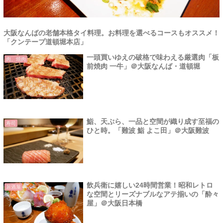
大阪なんばの老舗本格タイ料理。お料理を選べるコースもオススメ！
「クンテープ道頓堀本店」
一頭買いゆえの破格で味わえる厳選肉「板
肉、焼肉
前焼肉 一牛」＠大阪なんば・道頓堀
鮨、天ぷら、一品と空間が織り成す至福の
寿司
ひと時。「難波 鮨 よこ田」＠大阪難波
飲兵衛に嬉しい24時間営業！昭和レトロ
居酒屋
な空間とリーズナブルなアテ揃いの「酔々
屋」＠大阪日本橋