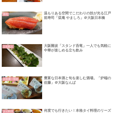
温もりある空間でこだわりの技が光る江戸
寿司
前寿司「栞庵 やましろ」＠大阪日本橋
大阪難波「スタンド呑竜」一人でも気軽に
立ち飲み
中華が楽しめる立ち飲み
豊富な日本酒と旬を楽しむ酒場。「炉端の
日本酒・地酒
佐藤」＠大阪なんば
何度でも行きたい！本格タイ料理のリーズ
タイ料理