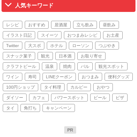
人気キーワード
レシピ
おすすめ
居酒屋
立ち飲み
昼飲み
イラスト日記
スイーツ
おつまみレシピ
お土産
Twitter
大スポ
ホテル
ローソン
つぶやき
スナック菓子
観光
日本酒
お取り寄せ
クラフトビール
温泉
焼肉
バル
観光スポット
ワイン
寿司
LINEクーポン
おつまみ
便利グッズ
100円ショップ
タイ料理
カルビー
おやつ
ダイソー
カフェ
パワースポット
ビール
ピザ
タイ
角打ち
キャンペーン
PR