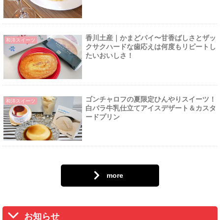
香川土産｜かまどパイ〜甘香ばしさとザッ
和洋スイーツ
クサクハードな歯応えは何度もリピートし
たいおいしさ！
ゴンチャロフの夏限定ひんやりスイーツ！
和洋スイーツ
白バラ牛乳仕立てアイスデザート＆カスタ
ードプリン
more
お知らせ