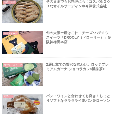
そのままでもお料理にも！コスパＧＯＯ
缶詰・瓶詰
Ｄなオイルサーディン＠今津株式会社
旬の大阪土産はこれ！チーズ×ハチミツ
和洋スイーツ
スイーツ「DROOLY（ドローリー）」＠
阪神梅田本店
2層仕立ての贅沢な味わい。ロッテプレ
おやつ・スイーツ
ミアムガーナ ショコラカレ<濃抹茶>
パン：ワインと合わせても良き！しっと
菓子パン
りソフトなラララライ麦パン＠ローソン