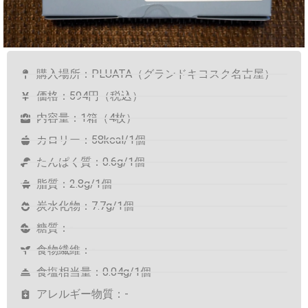
購入場所：PLUATA（グランドキヨスク名古屋）
価格：594円（税込）
内容量：1箱（4枚）
カロリー：58kcal/1個
たんぱく質：0.6g/1個
脂質：2.8g/1個
炭水化物：7.7g/1個
糖質：-
食物繊維：-
食塩相当量：0.04g/1個
アレルギー物質：-