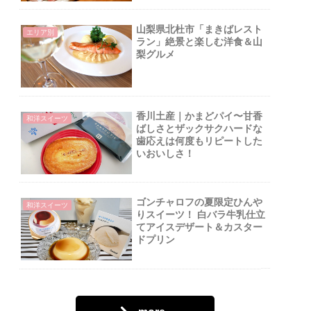
山梨県北杜市「まきばレスト
エリア別
ラン」絶景と楽しむ洋食＆山
梨グルメ
香川土産｜かまどパイ〜甘香
和洋スイーツ
ばしさとザックサクハードな
歯応えは何度もリピートした
いおいしさ！
ゴンチャロフの夏限定ひんや
和洋スイーツ
りスイーツ！ 白バラ牛乳仕立
てアイスデザート＆カスター
ドプリン