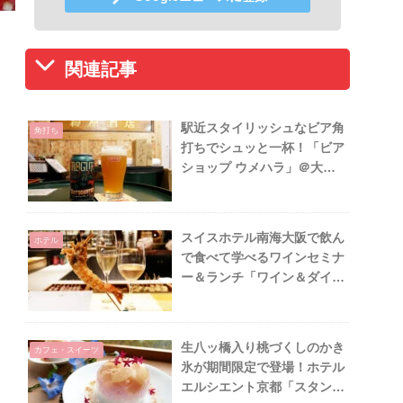
関連記事
駅近スタイリッシュなビア角
角打ち
打ちでシュッと一杯！「ビア
ショップ ウメハラ」＠大阪
箕面
スイスホテル南海大阪で飲ん
ホテル
で食べて学べるワインセミナ
ー＆ランチ「ワイン＆ダイン
SHUN」
生八ッ橋入り桃づくしのかき
カフェ・スイーツ
氷が期間限定で登場！ホテル
エルシエント京都「スタンド