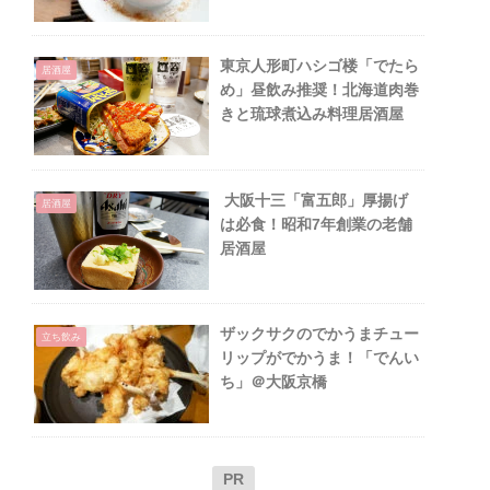
EL」＠京都駅
東京人形町ハシゴ楼「でたら
居酒屋
め」昼飲み推奨！北海道肉巻
きと琉球煮込み料理居酒屋
大阪十三「富五郎」厚揚げ
居酒屋
は必食！昭和7年創業の老舗
居酒屋
ザックサクのでかうまチュー
立ち飲み
リップがでかうま！「でんい
ち」＠大阪京橋
PR