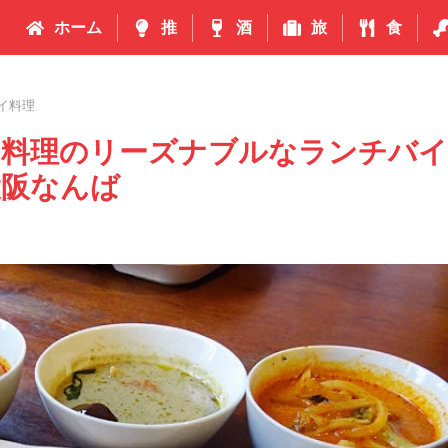
ホーム
推
酒
旅
食
イ料理
イ料理のリーズナブルなランチバイ
大阪なんば