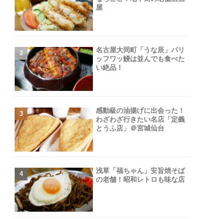
屋
名古屋大同町「うな辰」パリ
ッフワッ鰻は並んでも食べた
い絶品！
感動級の油揚げに出会った！
わざわざ行きたい名店「定義
とうふ店」＠宮城仙台
浅草「福ちゃん」安旨焼そば
の老舗！昭和レトロも味な店