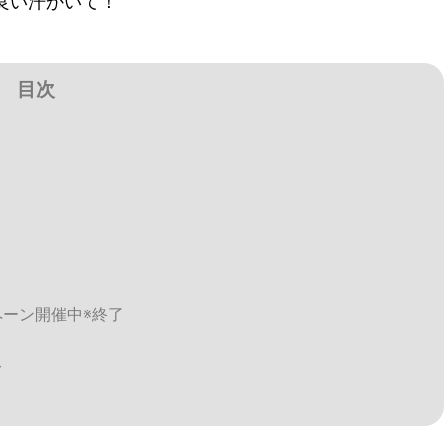
良い汗かいて！
目次
ペーン開催中※終了
グ