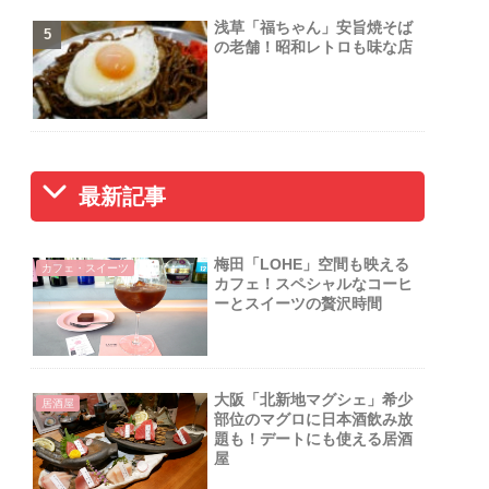
浅草「福ちゃん」安旨焼そば
の老舗！昭和レトロも味な店
最新記事
梅田「LOHE」空間も映える
カフェ・スイーツ
カフェ！スペシャルなコーヒ
ーとスイーツの贅沢時間
大阪「北新地マグシェ」希少
居酒屋
部位のマグロに日本酒飲み放
題も！デートにも使える居酒
屋