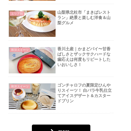
山梨県北杜市「まきばレスト
エリア別
ラン」絶景と楽しむ洋食＆山
梨グルメ
香川土産｜かまどパイ〜甘香
和洋スイーツ
ばしさとザックサクハードな
歯応えは何度もリピートした
いおいしさ！
ゴンチャロフの夏限定ひんや
和洋スイーツ
りスイーツ！ 白バラ牛乳仕立
てアイスデザート＆カスター
ドプリン