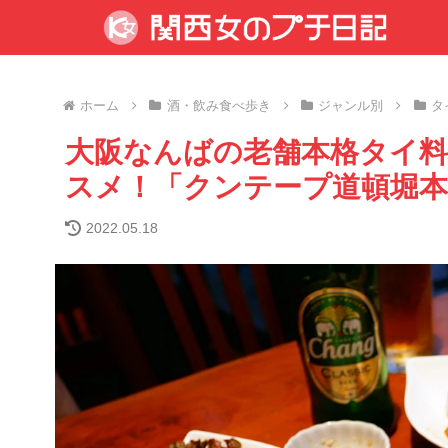
ホーム
酒・飲み食べ歩き
ジャンル別
タ
大阪なんばの老舗本格タイ
スメ！「クンテープ道頓堀本
2022.05.18