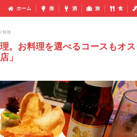
ホーム
推
酒
旅
食
イ料理
料理。お料理を選べるコースもオス
店」