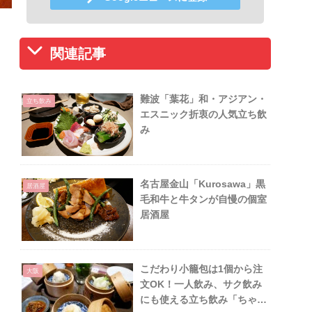
関連記事
難波「葉花」和・アジアン・
立ち飲み
エスニック折衷の人気立ち飲
み
名古屋金山「Kurosawa」黒
居酒屋
毛和牛と牛タンが自慢の個室
居酒屋
こだわり小籠包は1個から注
大阪
文OK！一人飲み、サク飲み
にも使える立ち飲み「ちゃび