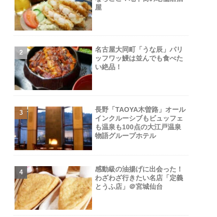
屋
名古屋大同町「うな辰」パリ
ッフワッ鰻は並んでも食べた
い絶品！
長野「TAOYA木曽路」オール
インクルーシブもビュッフェ
も温泉も100点の大江戸温泉
物語グループホテル
感動級の油揚げに出会った！
わざわざ行きたい名店「定義
とうふ店」＠宮城仙台