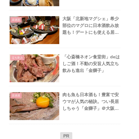
ー」＠大阪天五中崎
大阪「北新地マグシェ」希少
居酒屋
部位のマグロに日本酒飲み放
題も！デートにも使える居酒
屋
「心斎橋ネオン食堂街」deは
立ち飲み
しご酒！不動の安旨人気立ち
飲みも進出「金獅子」
肉も魚も日本酒も！豊富で安
居酒屋
ウマが人気の秘訣。つい長居
しちゃう「金獅子」＠大阪心
斎橋ネオン食堂街
PR