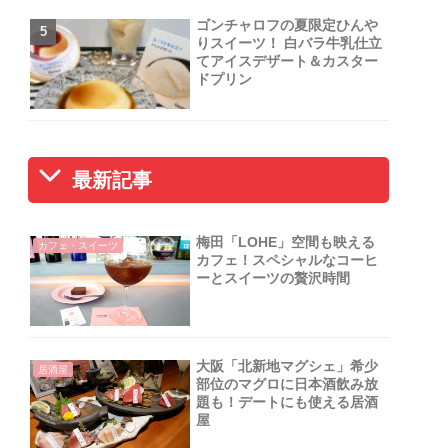
ゴンチャロフの夏限定ひんや
りスイーツ！ 白バラ牛乳仕立
てアイスデザート＆カスター
ドプリン
最新記事
梅田「LOHE」空間も映える
カフェ・スイーツ
カフェ！スペシャルなコーヒ
ーとスイーツの贅沢時間
大阪「北新地マグシェ」希少
居酒屋
部位のマグロに日本酒飲み放
題も！デートにも使える居酒
屋