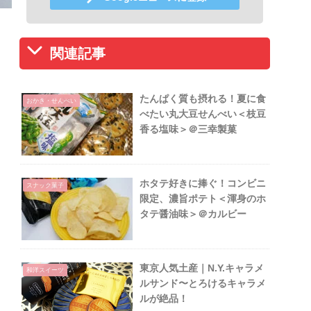
関連記事
たんぱく質も摂れる！夏に食
おかき・せんべい
べたい丸大豆せんべい＜枝豆
香る塩味＞＠三幸製菓
ホタテ好きに捧ぐ！コンビニ
スナック菓子
限定、濃旨ポテト＜渾身のホ
タテ醤油味＞＠カルビー
東京人気土産｜N.Y.キャラメ
和洋スイーツ
ルサンド〜とろけるキャラメ
ルが絶品！