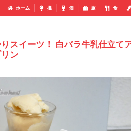
ホーム
推
酒
旅
食
りスイーツ！ 白バラ牛乳仕立て
プリン