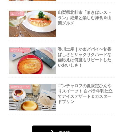
山梨県北杜市「まきばレスト
エリア別
ラン」絶景と楽しむ洋食＆山
梨グルメ
香川土産｜かまどパイ〜甘香
和洋スイーツ
ばしさとザックサクハードな
歯応えは何度もリピートした
いおいしさ！
ゴンチャロフの夏限定ひんや
和洋スイーツ
りスイーツ！ 白バラ牛乳仕立
てアイスデザート＆カスター
ドプリン