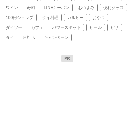
ワイン
寿司
LINEクーポン
おつまみ
便利グッズ
100円ショップ
タイ料理
カルビー
おやつ
ダイソー
カフェ
パワースポット
ビール
ピザ
タイ
角打ち
キャンペーン
PR