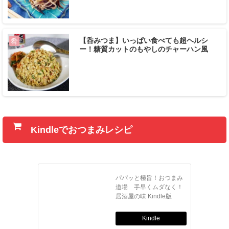
【呑みつま】いっぱい食べても超ヘルシ
肴
ー！糖質カットのもやしのチャーハン風
Kindleでおつまみレシピ
パパッと極旨！おつまみ
道場 手早くムダなく！
居酒屋の味 Kindle版
Kindle