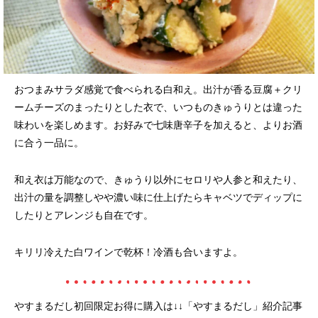
おつまみサラダ感覚で食べられる白和え。出汁が香る豆腐＋クリ
ームチーズのまったりとした衣で、いつものきゅうりとは違った
味わいを楽しめます。お好みで七味唐辛子を加えると、よりお酒
に合う一品に。
和え衣は万能なので、きゅうり以外にセロリや人参と和えたり、
出汁の量を調整しやや濃い味に仕上げたらキャベツでディップに
したりとアレンジも自在です。
キリリ冷えた白ワインで乾杯！冷酒も合いますよ。
やすまるだし初回限定お得に購入は↓↓「やすまるだし」紹介記事