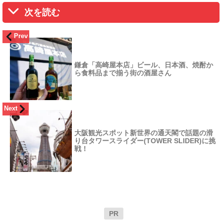
次を読む
Prev
鎌倉「高崎屋本店」ビール、日本酒、焼酎か
ら食料品まで揃う街の酒屋さん
Next
大阪観光スポット新世界の通天閣で話題の滑
り台タワースライダー(TOWER SLIDER)に挑
戦！
PR