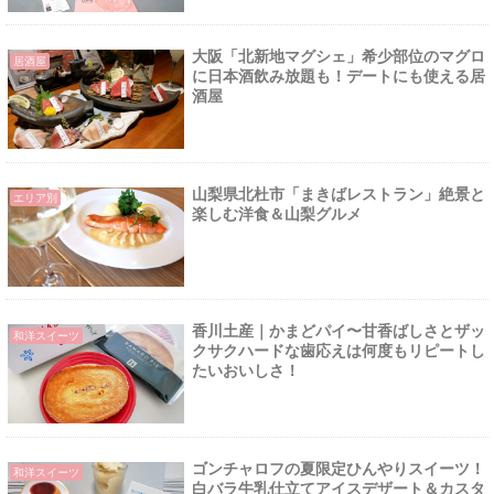
大阪「北新地マグシェ」希少部位のマグロ
居酒屋
に日本酒飲み放題も！デートにも使える居
酒屋
山梨県北杜市「まきばレストラン」絶景と
エリア別
楽しむ洋食＆山梨グルメ
香川土産｜かまどパイ〜甘香ばしさとザッ
和洋スイーツ
クサクハードな歯応えは何度もリピートし
たいおいしさ！
ゴンチャロフの夏限定ひんやりスイーツ！
和洋スイーツ
白バラ牛乳仕立てアイスデザート＆カスタ