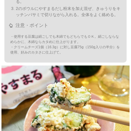
る。
2のボウルにやすまるだし粉末を加え混ぜ、きゅうりをキ
ッチンバサミで切りながら入れる。全体をよく絡める。
注意・ポイント
・使用する豆腐は絹ごしでも木綿でもどちらでもＯＫ。絹ごしならな
めらかに、木綿ならカタめに仕上がります。
・クリームチーズ1個（16.3g）に対し豆腐75g（150g入りの半分）を
使用、好みのカタさに仕上げて。