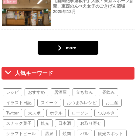
【新聞記事連載中】大阪・東京スポーツ新
お知らせ
聞、東西のんべえ女子のごきげん酒場
2025年12月
more
人気キーワード
レシピ
おすすめ
居酒屋
立ち飲み
昼飲み
イラスト日記
スイーツ
おつまみレシピ
お土産
Twitter
大スポ
ホテル
ローソン
つぶやき
スナック菓子
観光
日本酒
お取り寄せ
クラフトビール
温泉
焼肉
バル
観光スポット