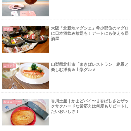
大阪「北新地マグシェ」希少部位のマグロ
居酒屋
に日本酒飲み放題も！デートにも使える居
酒屋
山梨県北杜市「まきばレストラン」絶景と
エリア別
楽しむ洋食＆山梨グルメ
香川土産｜かまどパイ〜甘香ばしさとザッ
和洋スイーツ
クサクハードな歯応えは何度もリピートし
たいおいしさ！