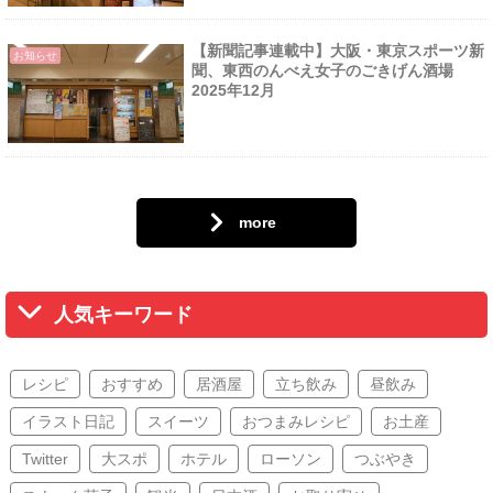
【新聞記事連載中】大阪・東京スポーツ新
お知らせ
聞、東西のんべえ女子のごきげん酒場
2025年12月
more
人気キーワード
レシピ
おすすめ
居酒屋
立ち飲み
昼飲み
イラスト日記
スイーツ
おつまみレシピ
お土産
Twitter
大スポ
ホテル
ローソン
つぶやき