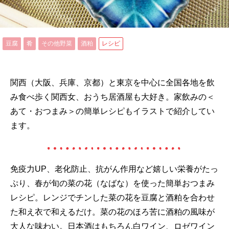
豆腐
肴
その他野菜
酒粕
レシピ
関西（大阪、兵庫、京都）と東京を中心に全国各地を飲
み食べ歩く関西女、おうち居酒屋も大好き。家飲みの＜
あて・おつまみ＞の簡単レシピもイラストで紹介してい
ます。
免疫力UP、老化防止、抗がん作用など嬉しい栄養がたっ
ぷり、春が旬の菜の花（なばな）を使った簡単おつまみ
レシピ。レンジでチンした菜の花を豆腐と酒粕を合わせ
た和え衣で和えるだけ。菜の花のほろ苦に酒粕の風味が
大人な味わい。日本酒はもちろん白ワイン、ロゼワイン