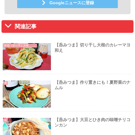
Googleニュースに登録
関連記事
【呑みつま】切り干し大根のカレーマヨ
乾物（切り干し大根、ひじきなど）
和え
【呑みつま】作り置きにも！夏野菜のナ
肴
ムル
【呑みつま】大豆とひき肉の味噌チリコ
肴
ンカン