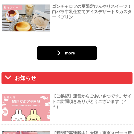
ゴンチャロフの夏限定ひんやりスイーツ！
和洋スイーツ
白バラ牛乳仕立てアイスデザート＆カスタ
ードプリン
more
お知らせ
【ご挨拶】運営からごあいさつです。サイ
お知らせ
トご訪問頂きありがとうございます（＾
＾）
【新聞記事連載中】大阪・東京スポーツ新