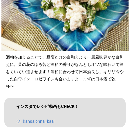
酒粕を加えることで、豆腐だけの白和えより一層風味豊かな白和
えに。菜の花のほろ苦と酒粕の香りがなんともオツな味わいで酒
をぐいぐい進ませます！酒粕に合わせて日本酒良し。キリリ冷や
した白ワイン、ロゼワインも合いますよ！まずは日本酒で乾
杯〜！
インスタでレシピ動画もCHECK！
kansaionna_kaai