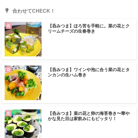
合わせてCHECK！
【呑みつま】ほろ苦を手軽に。菜の花とク
肴
リームチーズの生春巻き
【呑みつま】ワインや泡に合う菜の花とタ
肴
ンカンの生ハム巻き
【呑みつま】菜の花と卵の海苔巻き〜華や
肴
かな見た目は家飲みにもピッタリ！