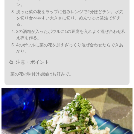
ン。
洗った菜の花をラップに包みレンジで2分ほどチン。水気
を切り食べやすい大きさに切り、めんつゆと醤油で和え
る。
2の酒粕が入ったボウルに1の豆腐を入れよく混ぜ合わせ和
え衣を作る。
4のボウルに菜の花を加えざっくり混ぜ合わせたらできあ
がり。
注意・ポイント
菜の花の味付け加減はお好みで。