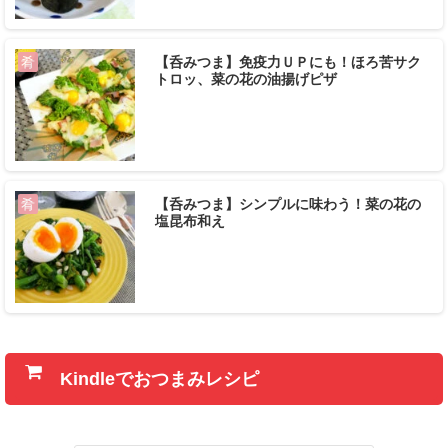
【呑みつま】免疫力ＵＰにも！ほろ苦サク
肴
トロッ、菜の花の油揚げピザ
【呑みつま】シンプルに味わう！菜の花の
肴
塩昆布和え
Kindleでおつまみレシピ