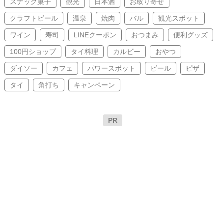
スナック菓子
観光
日本酒
お取り寄せ
クラフトビール
温泉
焼肉
バル
観光スポット
ワイン
寿司
LINEクーポン
おつまみ
便利グッズ
100円ショップ
タイ料理
カルビー
おやつ
ダイソー
カフェ
パワースポット
ビール
ピザ
タイ
角打ち
キャンペーン
PR