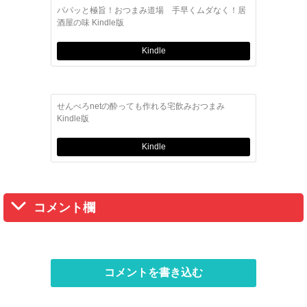
パパッと極旨！おつまみ道場 手早くムダなく！居
酒屋の味 Kindle版
Kindle
せんべろnetの酔っても作れる宅飲みおつまみ
Kindle版
Kindle
コメント欄
コメントを書き込む