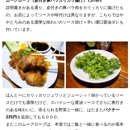
ムーグローブ（皮付き豚バラカリカリ揚げ）1,078円
説明書きがある通り、皮付きの豚バラ肉をカリッカリに揚げたも
の。お店によってソースや味付けは異なりますが、こちらではや
やとろみのある濃厚な味わいのソース掛け＋辛い濃口醤油ダレも
付いています。
ほんとーにカリッカリジュワッとジューシィ！掛かっているソー
スだけでも濃厚だけど、スパイシーな醤油ソースでさらに奥行き
のある味わいに。添えられる野菜と一緒に、はたまた
パクチー
235円
を追加してもＧＯＯＤ。
またこのムーグローブは、本場ではご飯と一緒に食べるのが基本