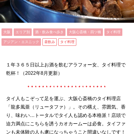
大阪
エリア別
酒・飲み食べ歩き
大阪心斎橋・四ツ橋
タイ料理
アジアン・エスニック
昼飲み
タイ料理
１年３６５日以上お酒を飲むアラフォー女、タイ料理で
乾杯！（2022年8月更新）
タイ人もこぞって足を運ぶ、大阪心斎橋のタイ料理店
「龍多風亜（リュータファ）」。その構え、雰囲気、香
り、味わい…トータルでタイ人も認める本格派！店頭で
迫力満点にこちらを誘うカオカームーは必食。タイファ
ンも未体験の人も虜になっちゃうこと間違いなしです！