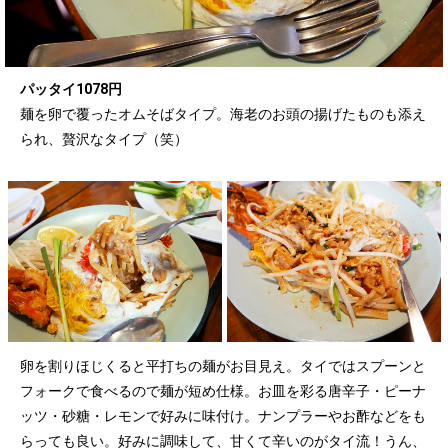
パッタイ1078円
麺を卵で覆ったオムそばタイプ。海老のお頭の揚げたものも添え
られ、贅沢なタイプ（笑）
卵を割りほじくると平打ちの麺がお目見え。タイではスプーンと
フォークで食べるので麺が短め仕様。お皿を彩る唐辛子・ピーナ
ッツ・砂糖・レモンで好みに味付け。ナンプラーやお酢などをも
らっても良い。好みに調味して、甘くて辛いのがタイ流！うん、