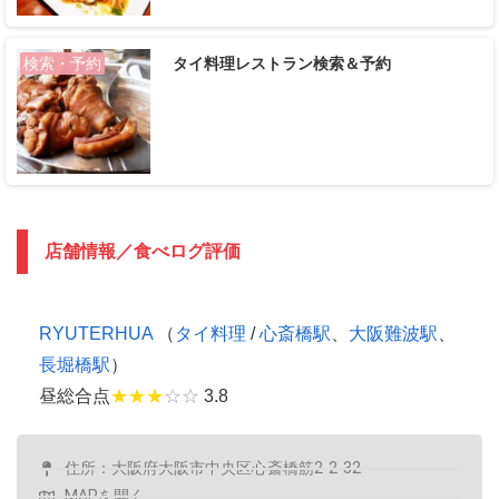
タイ料理レストラン検索＆予約
検索・予約
店舗情報／食べログ評価
RYUTERHUA
（
タイ料理
/
心斎橋駅
、
大阪難波駅
、
長堀橋駅
）
昼総合点
★★★
☆☆
3.8
住所：大阪府大阪市中央区心斎橋筋2-2-32
MAPを開く