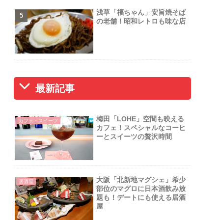
浅草「福ちゃん」安旨焼そば
の老舗！昭和レトロも味な店
最新記事
梅田「LOHE」空間も映える
カフェ・スイーツ
カフェ！スペシャルなコーヒ
ーとスイーツの贅沢時間
大阪「北新地マグシェ」希少
居酒屋
部位のマグロに日本酒飲み放
題も！デートにも使える居酒
屋