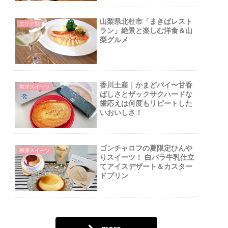
山梨県北杜市「まきばレスト
エリア別
ラン」絶景と楽しむ洋食＆山
梨グルメ
香川土産｜かまどパイ〜甘香
和洋スイーツ
ばしさとザックサクハードな
歯応えは何度もリピートした
いおいしさ！
ゴンチャロフの夏限定ひんや
和洋スイーツ
りスイーツ！ 白バラ牛乳仕立
てアイスデザート＆カスター
ドプリン