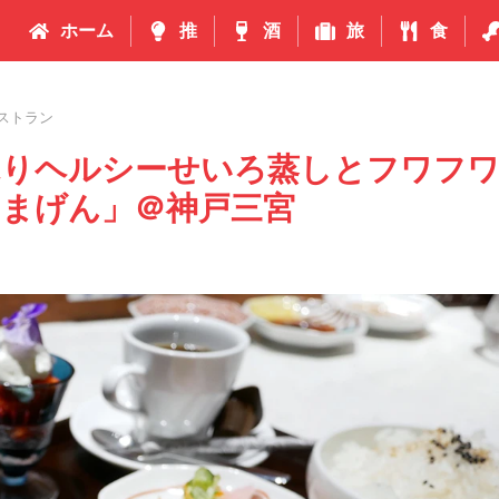
ホーム
推
酒
旅
食
ストラン
ぷりヘルシーせいろ蒸しとフワフ
まげん」＠神戸三宮