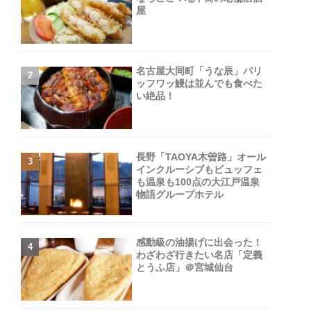
屋
名古屋大同町「うな辰」パリ
ッフワッ鰻は並んでも食べた
い絶品！
長野「TAOYA木曽路」オール
インクルーシブもビュッフェ
も温泉も100点の大江戸温泉
物語グループホテル
感動級の油揚げに出会った！
わざわざ行きたい名店「定義
とうふ店」＠宮城仙台