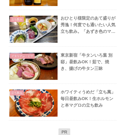
おひとり様限定のあて盛りが
立ち飲み
秀逸！何度でも通いたい人気
立ち飲み。「あずき色のマー
カス」＠大阪天満
東京新宿「牛タンいろ葉 別
イタリアン・ピザ
邸」昼飲みOK！茹で、焼
き、揚げの牛タン三昧
ホワイティうめだ「立ち萬」
立ち飲み
毎日昼飲みOK！生ホルモン
と本マグロの立ち飲み
PR