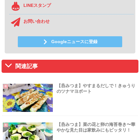
LINEスタンプ
お問い合わせ
Googleニュースに登録
関連記事
【呑みつま】やすまるだしで！きゅうり
肴
のツナマヨボート
【呑みつま】菜の花と卵の海苔巻き〜華
肴
やかな見た目は家飲みにもピッタリ！