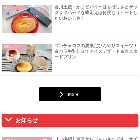
香川土産｜かまどパイ〜甘香ばしさとザッ
和洋スイーツ
クサクハードな歯応えは何度もリピートし
たいおいしさ！
ゴンチャロフの夏限定ひんやりスイーツ！
和洋スイーツ
白バラ牛乳仕立てアイスデザート＆カスタ
ードプリン
more
お知らせ
【ご挨拶】運営からごあいさつです。サイ