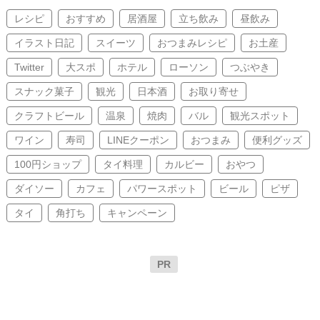
レシピ
おすすめ
居酒屋
立ち飲み
昼飲み
イラスト日記
スイーツ
おつまみレシピ
お土産
Twitter
大スポ
ホテル
ローソン
つぶやき
スナック菓子
観光
日本酒
お取り寄せ
クラフトビール
温泉
焼肉
バル
観光スポット
ワイン
寿司
LINEクーポン
おつまみ
便利グッズ
100円ショップ
タイ料理
カルビー
おやつ
ダイソー
カフェ
パワースポット
ビール
ピザ
タイ
角打ち
キャンペーン
PR