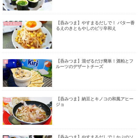
【呑みつま】やすまるだしで！ バター香
やすまるだし
るえのきともやしのピリ辛和え
【呑みつま】混ぜるだけ簡単！酒粕とフ
肴
ルーツのデザートチーズ
【呑みつま】納豆とキノコの和風アヒー
納豆
ジョ
【呑みつま】やすまるだしで！かぶのソ
肴