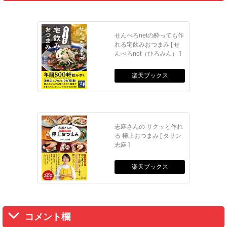
せんべろnetの酔っても作
れる宅飲みおつまみ [ せ
んべろnet（ひろみん） ]
楽天ブックス
志麻さんの サクッと作れ
る 極上おつまみ [ タサン
志麻 ]
楽天ブックス
コメント欄