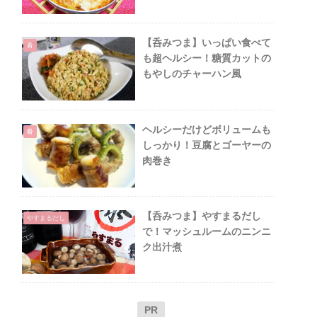
【呑みつま】いっぱい食べて
肴
も超ヘルシー！糖質カットの
もやしのチャーハン風
ヘルシーだけどボリュームも
肴
しっかり！豆腐とゴーヤーの
肉巻き
【呑みつま】やすまるだし
やすまるだし
で！マッシュルームのニンニ
ク出汁煮
PR