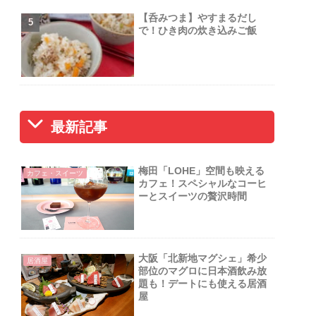
【呑みつま】やすまるだし
で！ひき肉の炊き込みご飯
最新記事
梅田「LOHE」空間も映える
カフェ・スイーツ
カフェ！スペシャルなコーヒ
ーとスイーツの贅沢時間
大阪「北新地マグシェ」希少
居酒屋
部位のマグロに日本酒飲み放
題も！デートにも使える居酒
屋