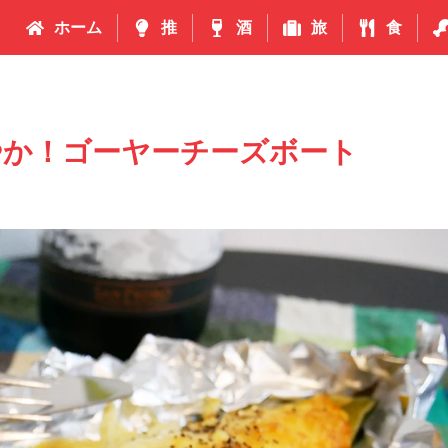
ホーム
推
酒
旅
食
やか！ゴーヤーチーズボート