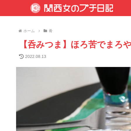
ホーム
肴
【呑みつま】ほろ苦でまろ
2022.08.13