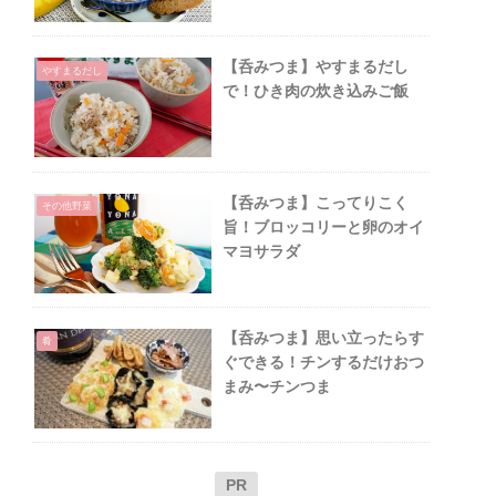
【呑みつま】やすまるだし
やすまるだし
で！ひき肉の炊き込みご飯
【呑みつま】こってりこく
その他野菜
旨！ブロッコリーと卵のオイ
マヨサラダ
【呑みつま】思い立ったらす
肴
ぐできる！チンするだけおつ
まみ〜チンつま
PR