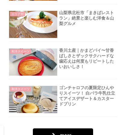
山梨県北杜市「まきばレスト
エリア別
ラン」絶景と楽しむ洋食＆山
梨グルメ
香川土産｜かまどパイ〜甘香
和洋スイーツ
ばしさとザックサクハードな
歯応えは何度もリピートした
いおいしさ！
ゴンチャロフの夏限定ひんや
和洋スイーツ
りスイーツ！ 白バラ牛乳仕立
てアイスデザート＆カスター
ドプリン