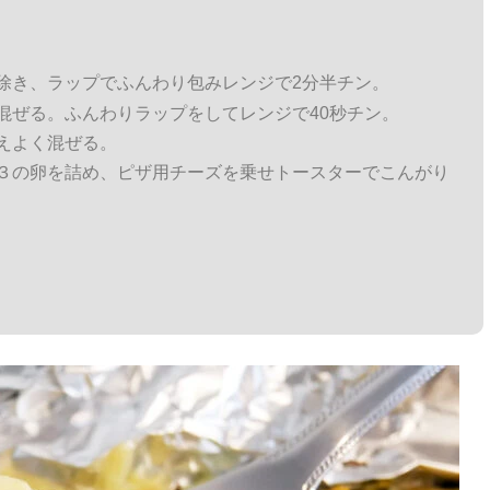
除き、ラップでふんわり包みレンジで2分半チン。
混ぜる。ふんわりラップをしてレンジで40秒チン。
えよく混ぜる。
３の卵を詰め、ピザ用チーズを乗せトースターでこんがり