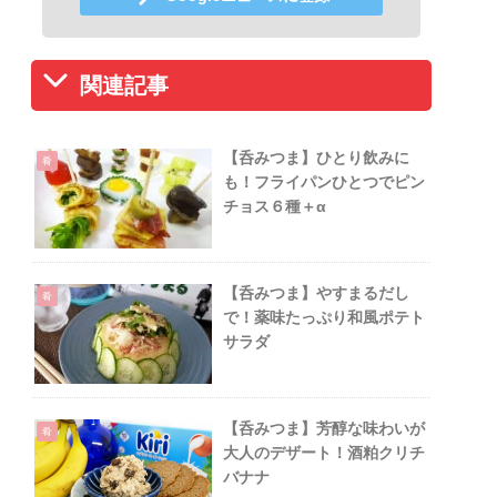
関連記事
【呑みつま】ひとり飲みに
肴
も！フライパンひとつでピン
チョス６種＋α
【呑みつま】やすまるだし
肴
で！薬味たっぷり和風ポテト
サラダ
【呑みつま】芳醇な味わいが
肴
大人のデザート！酒粕クリチ
バナナ