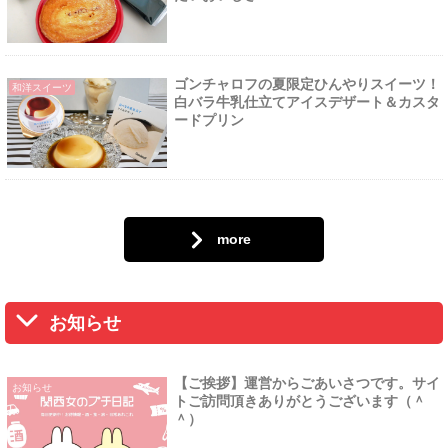
ゴンチャロフの夏限定ひんやりスイーツ！
和洋スイーツ
白バラ牛乳仕立てアイスデザート＆カスタ
ードプリン
more
お知らせ
【ご挨拶】運営からごあいさつです。サイ
お知らせ
トご訪問頂きありがとうございます（＾
＾）