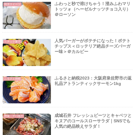
ふわっと秒で溶けちゃう！澄みふわマリ
和洋スイーツ
トッツォ（ヘーゼルナッツチョコ入り）
＠ローソン
人気バーガーがポテチになった！ポテト
スナック菓子
チップス＜ロッテリア絶品チーズバーガ
ー味＞＠カルビー
ふるさと納税2023：大阪府泉佐野市の返
ふるさと納税
礼品アトランティックサーモン1kg
成城石井 フレッシュビーツとキャベツと
惣菜・デパ地下
キヌアのコールスローサラダ｜SNSでも
人気の絶品映えサラダ！