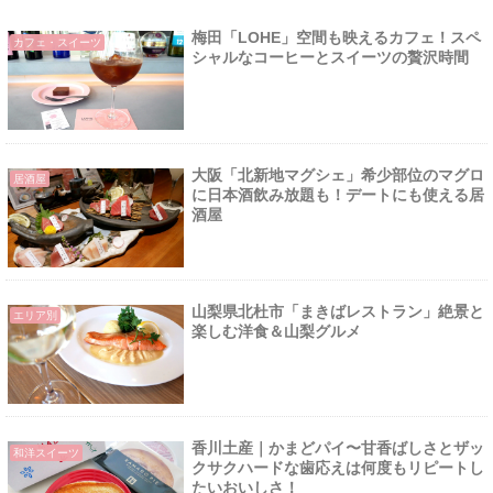
梅田「LOHE」空間も映えるカフェ！スペ
カフェ・スイーツ
シャルなコーヒーとスイーツの贅沢時間
大阪「北新地マグシェ」希少部位のマグロ
居酒屋
に日本酒飲み放題も！デートにも使える居
酒屋
山梨県北杜市「まきばレストラン」絶景と
エリア別
楽しむ洋食＆山梨グルメ
香川土産｜かまどパイ〜甘香ばしさとザッ
和洋スイーツ
クサクハードな歯応えは何度もリピートし
たいおいしさ！