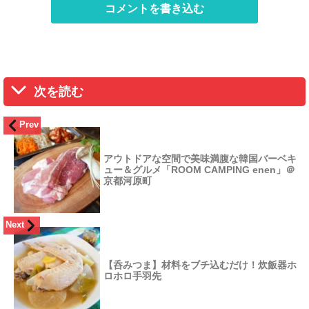
コメントを書き込む
次を読む
Prev
アウトドアな空間で美味満腹な韓国バーベキ
ュー＆グルメ「ROOM CAMPING enen」＠
京都河原町
Next
【呑みつま】材料をブチ込むだけ！炊飯器ホ
ロホロ手羽先