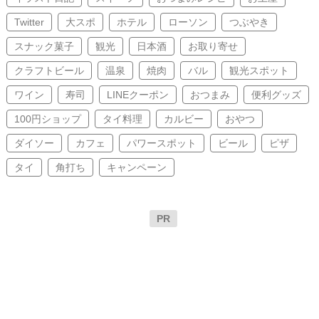
Twitter
大スポ
ホテル
ローソン
つぶやき
スナック菓子
観光
日本酒
お取り寄せ
クラフトビール
温泉
焼肉
バル
観光スポット
ワイン
寿司
LINEクーポン
おつまみ
便利グッズ
100円ショップ
タイ料理
カルビー
おやつ
ダイソー
カフェ
パワースポット
ビール
ピザ
タイ
角打ち
キャンペーン
PR