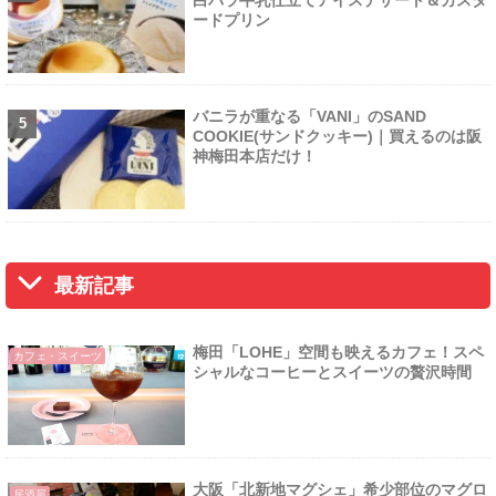
ードプリン
バニラが重なる「VANI」のSAND
COOKIE(サンドクッキー)｜買えるのは阪
神梅田本店だけ！
最新記事
梅田「LOHE」空間も映えるカフェ！スペ
カフェ・スイーツ
シャルなコーヒーとスイーツの贅沢時間
大阪「北新地マグシェ」希少部位のマグロ
居酒屋