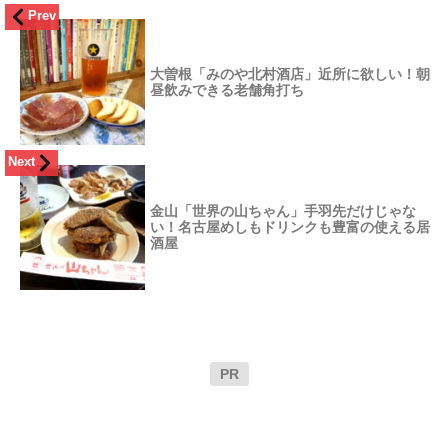
Prev
大曽根「みのや北村酒店」近所に欲しい！朝
昼飲みできる老舗角打ち
Next
金山「世界の山ちゃん」手羽先だけじゃな
い！名古屋めしもドリンクも豊富の使える居
酒屋
PR