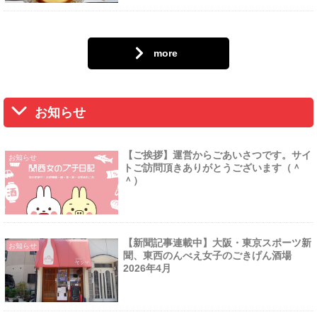
more
お知らせ
【ご挨拶】運営からごあいさつです。サイ
お知らせ
トご訪問頂きありがとうございます（＾
＾）
【新聞記事連載中】大阪・東京スポーツ新
お知らせ
聞、東西のんべえ女子のごきげん酒場
2026年4月