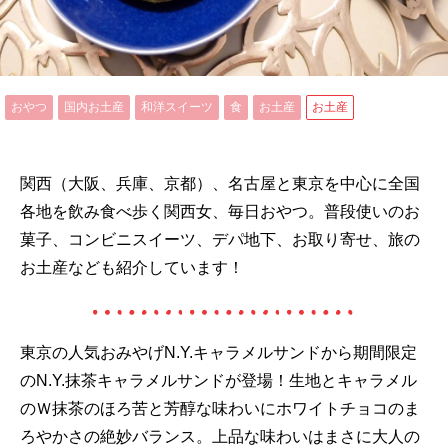
おやつ
国内お土産
和洋スイーツ
食
お土産
お土産
関西（大阪、兵庫、京都）、名古屋と東京を中心に全国
各地を飲み食べ歩く関西女、毎日おやつ。普段使いのお
菓子、コンビニスイーツ、デパ地下、お取り寄せ、旅の
お土産なども紹介しています！
東京の人気おみやげN.Y.キャラメルサンドから期間限定
のN.Y.抹茶キャラメルサンドが登場！生地とキャラメル
のＷ抹茶のほろ苦と芳醇な味わいにホワイトチョコのま
ろやかさの絶妙バランス。上品な味わいはまさに大人の