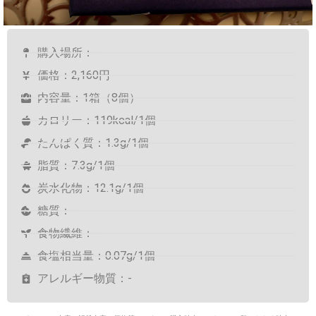
購入場所：-
価格：2,160円
内容量：1箱（8個）
カロリー：119kcal/1個
たんぱく質：1.3g/1個
脂質：7.3g/1個
炭水化物：12.1g/1個
糖質：-
食物繊維：-
食塩相当量：0.07g/1個
アレルギー物質：-