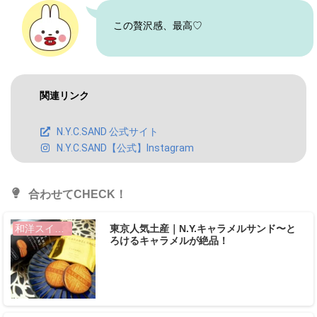
この贅沢感、最高♡
関連リンク
N.Y.C.SAND 公式サイト
N.Y.C.SAND【公式】Instagram
合わせてCHECK！
東京人気土産｜N.Y.キャラメルサンド〜と
和洋スイーツ
ろけるキャラメルが絶品！