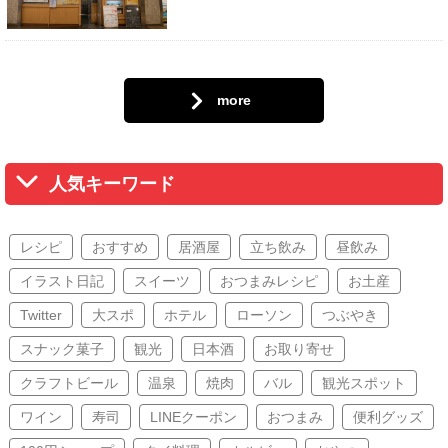
more
人気キーワード
レシピ
おすすめ
居酒屋
立ち飲み
昼飲み
イラスト日記
スイーツ
おつまみレシピ
お土産
Twitter
大スポ
ホテル
ローソン
つぶやき
スナック菓子
観光
日本酒
お取り寄せ
クラフトビール
温泉
焼肉
バル
観光スポット
ワイン
寿司
LINEクーポン
おつまみ
便利グッズ