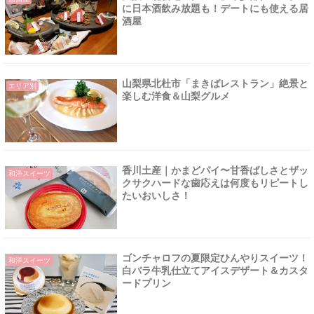
に日本酒飲み放題も！デートにも使える居
酒屋
山梨県北杜市「まきばレストラン」絶景と
エリア別
楽しむ洋食＆山梨グルメ
香川土産｜かまどパイ〜甘香ばしさとザッ
和洋スイーツ
クサクハードな歯応えは何度もリピートし
たいおいしさ！
ゴンチャロフの夏限定ひんやりスイーツ！
和洋スイーツ
白バラ牛乳仕立てアイスデザート＆カスタ
ードプリン