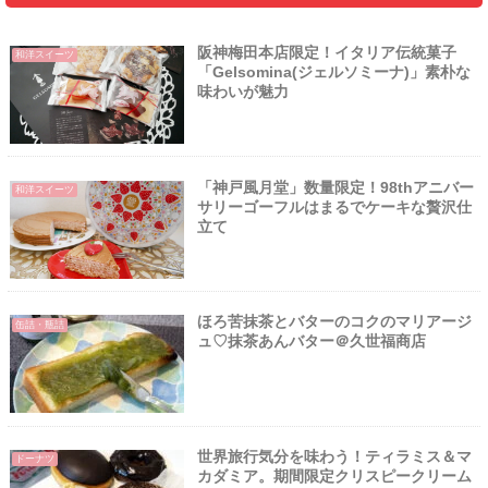
阪神梅田本店限定！イタリア伝統菓子
和洋スイーツ
「Gelsomina(ジェルソミーナ)」素朴な
味わいが魅力
「神戸風月堂」数量限定！98thアニバー
和洋スイーツ
サリーゴーフルはまるでケーキな贅沢仕
立て
ほろ苦抹茶とバターのコクのマリアージ
缶詰・瓶詰
ュ♡抹茶あんバター＠久世福商店
世界旅行気分を味わう！ティラミス＆マ
ドーナツ
カダミア。期間限定クリスピークリーム