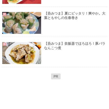
【呑みつま】夏にピッタリ！爽やか。大
肴
葉ともやしの生春巻き
【呑みつま】炊飯器でほろほろ！豚バラ
肴
なんこつ煮
PR