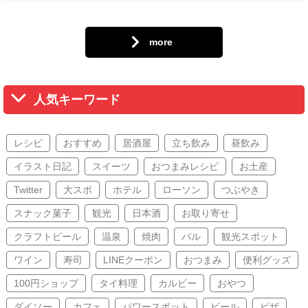
more
人気キーワード
レシピ
おすすめ
居酒屋
立ち飲み
昼飲み
イラスト日記
スイーツ
おつまみレシピ
お土産
Twitter
大スポ
ホテル
ローソン
つぶやき
スナック菓子
観光
日本酒
お取り寄せ
クラフトビール
温泉
焼肉
バル
観光スポット
ワイン
寿司
LINEクーポン
おつまみ
便利グッズ
100円ショップ
タイ料理
カルビー
おやつ
ダイソー
カフェ
パワースポット
ビール
ピザ