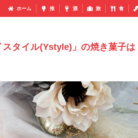
ホーム
推
酒
旅
食
タイル(Ystyle)」の焼き菓子は