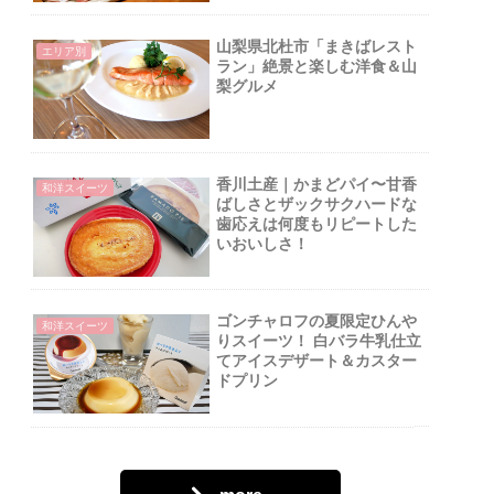
山梨県北杜市「まきばレスト
エリア別
ラン」絶景と楽しむ洋食＆山
梨グルメ
香川土産｜かまどパイ〜甘香
和洋スイーツ
ばしさとザックサクハードな
歯応えは何度もリピートした
いおいしさ！
ゴンチャロフの夏限定ひんや
和洋スイーツ
りスイーツ！ 白バラ牛乳仕立
てアイスデザート＆カスター
ドプリン