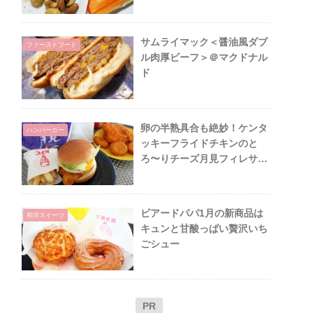
サムライマック＜醤油風ダブ
ファーストフード
ル肉厚ビーフ＞＠マクドナル
ド
卵の半熟具合も絶妙！ケンタ
ハンバーガー
ッキーフライドチキンのと
ろ〜りチーズ月見フィレサン
ド
ビアードパパ1月の新商品は
和洋スイーツ
キュンと甘酸っぱい贅沢いち
ごシュー
PR