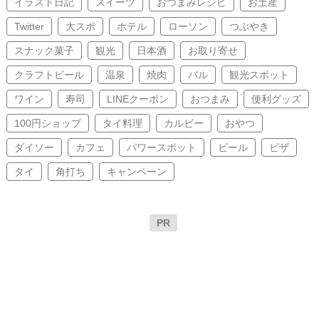
イラスト日記
スイーツ
おつまみレシピ
お土産
Twitter
大スポ
ホテル
ローソン
つぶやき
スナック菓子
観光
日本酒
お取り寄せ
クラフトビール
温泉
焼肉
バル
観光スポット
ワイン
寿司
LINEクーポン
おつまみ
便利グッズ
100円ショップ
タイ料理
カルビー
おやつ
ダイソー
カフェ
パワースポット
ビール
ピザ
タイ
角打ち
キャンペーン
PR