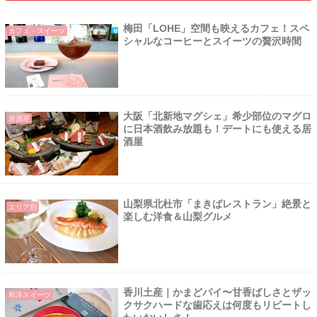
梅田「LOHE」空間も映えるカフェ！スペ
カフェ・スイーツ
シャルなコーヒーとスイーツの贅沢時間
大阪「北新地マグシェ」希少部位のマグロ
居酒屋
に日本酒飲み放題も！デートにも使える居
酒屋
山梨県北杜市「まきばレストラン」絶景と
エリア別
楽しむ洋食＆山梨グルメ
香川土産｜かまどパイ〜甘香ばしさとザッ
和洋スイーツ
クサクハードな歯応えは何度もリピートし