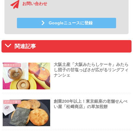
お問い合わせ
Googleニュースに登録
関連記事
大阪土産「大阪みたらしケーキ」みたら
和洋スイーツ
し団子の甘塩っぱさが広がるリングフィ
ナンシェ
創業200年以上！東京銀座の老舗せんべ
スナック菓子
い屋「松﨑商店」の草加煎餅