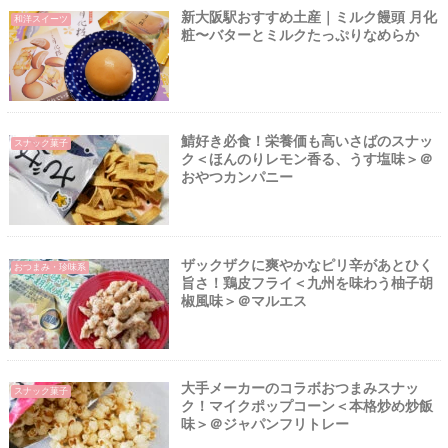
新大阪駅おすすめ土産｜ミルク饅頭 月化
和洋スイーツ
粧〜バターとミルクたっぷりなめらか
鯖好き必食！栄養価も高いさばのスナッ
スナック菓子
ク＜ほんのりレモン香る、うす塩味＞＠
おやつカンパニー
ザックザクに爽やかなピリ辛があとひく
おつまみ・珍味系
旨さ！鶏皮フライ＜九州を味わう柚子胡
椒風味＞＠マルエス
大手メーカーのコラボおつまみスナッ
スナック菓子
ク！マイクポップコーン＜本格炒め炒飯
味＞＠ジャパンフリトレー