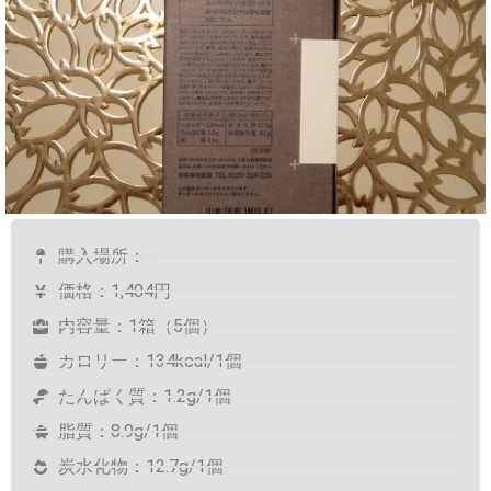
購入場所：-
価格：1,404円
内容量：1箱（5個）
カロリー：134kcal/1個
たんぱく質：1.2g/1個
脂質：8.9g/1個
炭水化物：12.7g/1個