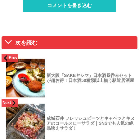
コメントを書き込む
次を読む
Prev
新大阪「SAKEヤシマ」日本酒昼呑みセット
が超お得！日本酒50種類以上揃う駅近居酒屋
Next
成城石井 フレッシュビーツとキャベツとキヌ
アのコールスローサラダ｜SNSでも人気の絶
品映えサラダ！