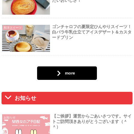
たいおいしさ！
ゴンチャロフの夏限定ひんやりスイーツ！
和洋スイーツ
白バラ牛乳仕立てアイスデザート＆カスタ
ードプリン
more
お知らせ
【ご挨拶】運営からごあいさつです。サイ
お知らせ
トご訪問頂きありがとうございます（＾
＾）