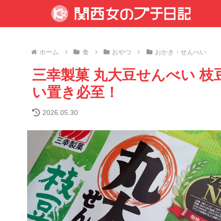
ホーム
食
おやつ
おかき・せんべい
三幸製菓 丸大豆せんべい 
い置き必至！
2026.05.30