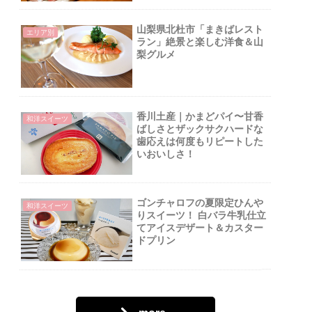
山梨県北杜市「まきばレスト
エリア別
ラン」絶景と楽しむ洋食＆山
梨グルメ
香川土産｜かまどパイ〜甘香
和洋スイーツ
ばしさとザックサクハードな
歯応えは何度もリピートした
いおいしさ！
ゴンチャロフの夏限定ひんや
和洋スイーツ
りスイーツ！ 白バラ牛乳仕立
てアイスデザート＆カスター
ドプリン