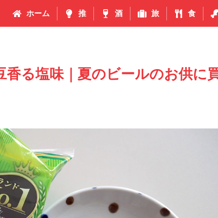
ホーム
推
酒
旅
食
枝豆香る塩味｜夏のビールのお供に