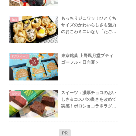
町の金沢文鳥
もっちりジュワッ！ひとくち
食品
サイズのかわいらしさも魅力
のおこわミニいなり「たごさ
く」＠阪急うめだ本店
東京銘菓 上野風月堂プティ
和洋スイーツ
ゴーフル＜日向夏＞
スイーツ：濃厚チョコのおい
おやつ
しさ＆コスパの良さを改めて
実感！ポロショコラ＠ラグノ
オ
PR