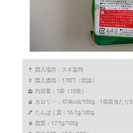
購入場所：スギ薬局
購入価格：178円（税抜）
内容量：1袋（10枚）
カロリー：474kcal/100g、1個装当たり55
たんぱく質：16.1g/100g
脂質：17.9g/100g