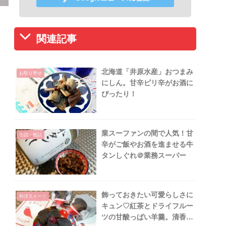
関連記事
北海道「井原水産」おつまみ
お取り寄せ
にしん。甘辛ピリ辛がお酒に
ぴったり！
業スーファンの間で人気！甘
缶詰・瓶詰
辛がご飯やお酒を進ませる牛
タンしぐれ＠業務スーパー
飾っておきたい可愛らしさに
和洋スイーツ
キュン♡紅茶とドライフルー
ツの甘酸っぱい羊羹。清香室