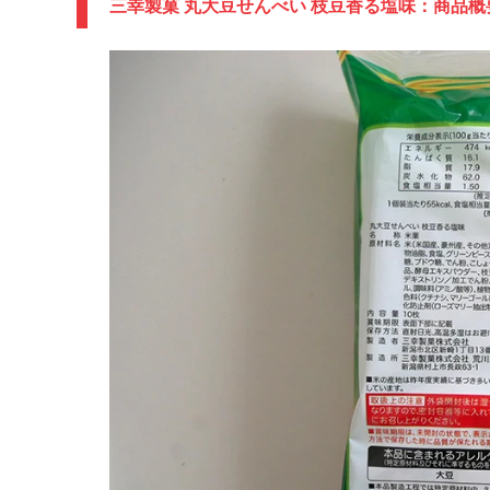
三幸製菓 丸大豆せんべい 枝豆香る塩味：商品