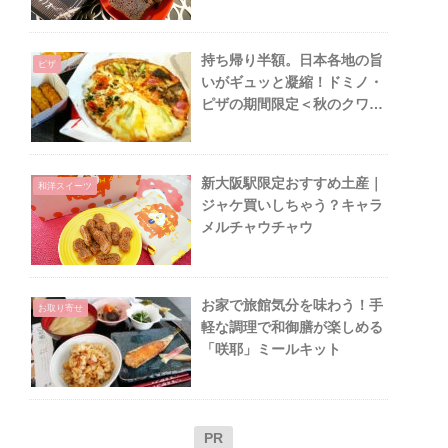
持ち帰り半額。日本各地の旨
ピザ
いがギュッと凝縮！ドミノ・
ピザの期間限定＜秋のクワト
ロ・産直ドミノ＞
新大阪駅限定おすすめ土産｜
和洋スイーツ
ジャケ買いしちゃう？キャラ
メルチャウチャウ
お家で旅館気分を味わう！手
お取り寄せ
軽な調理で和御膳が楽しめる
「咲耶」ミールキット
PR