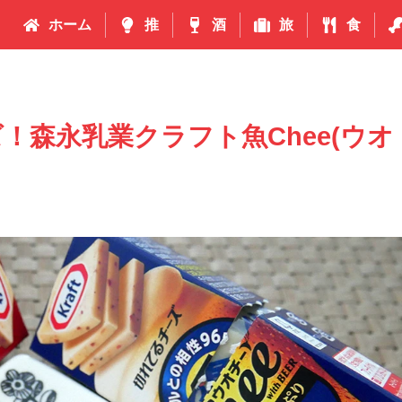
ホーム
推
酒
旅
食
！森永乳業クラフト魚Chee(ウオ