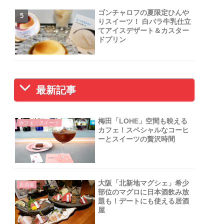
ゴンチャロフの夏限定ひんや
りスイーツ！ 白バラ牛乳仕立
てアイスデザート＆カスター
ドプリン
最新記事
梅田「LOHE」空間も映える
カフェ・スイーツ
カフェ！スペシャルなコーヒ
ーとスイーツの贅沢時間
大阪「北新地マグシェ」希少
居酒屋
部位のマグロに日本酒飲み放
題も！デートにも使える居酒
屋