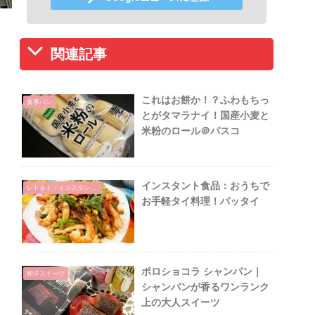
関連記事
これはお餅か！？ふわもちっ
食事パン
とがタマラナイ！国産小麦と
米粉のロール＠パスコ
インスタント食品：おうちで
レトルト・インスタント食品
お手軽タイ料理！パッタイ
ポロショコラ シャンパン｜
和洋スイーツ
シャンパンが香るワンランク
上の大人スイーツ