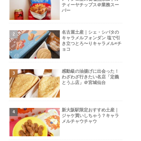
ティーヤチップス＠業務スー
パー
名古屋土産｜シェ・シバタの
キャラメルフォンダン 塩で引
き立つとろ〜りキャラメル×チ
ョコ
感動級の油揚げに出会った！
わざわざ行きたい名店「定義
とうふ店」＠宮城仙台
新大阪駅限定おすすめ土産｜
ジャケ買いしちゃう？キャラ
メルチャウチャウ