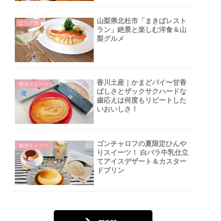
山梨県北杜市「まきばレスト
エリア別
ラン」絶景と楽しむ洋食＆山
梨グルメ
香川土産｜かまどパイ〜甘香
和洋スイーツ
ばしさとザックサクハードな
歯応えは何度もリピートした
いおいしさ！
ゴンチャロフの夏限定ひんや
和洋スイーツ
りスイーツ！ 白バラ牛乳仕立
てアイスデザート＆カスター
ドプリン