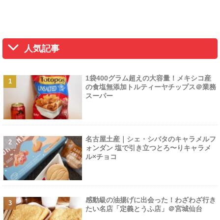
人気記事
1袋400グラム超えの大容量！メキシコ産
の食塩無添加トルティーヤチップス＠業務
スーパー
名古屋土産｜シェ・シバタのキャラメルフ
ォンダン 塩で引き立つとろ〜りキャラメ
ル×チョコ
感動級の油揚げに出会った！わざわざ行き
たい名店「定義とうふ店」＠宮城仙台