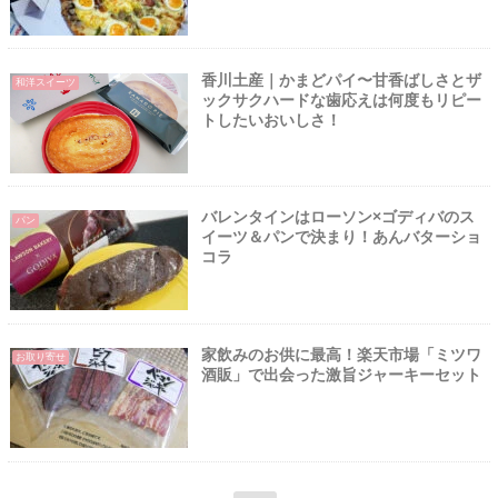
香川土産｜かまどパイ〜甘香ばしさとザ
和洋スイーツ
ックサクハードな歯応えは何度もリピー
トしたいおいしさ！
バレンタインはローソン×ゴディバのス
パン
イーツ＆パンで決まり！あんバターショ
コラ
家飲みのお供に最高！楽天市場「ミツワ
お取り寄せ
酒販」で出会った激旨ジャーキーセット