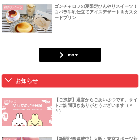
ゴンチャロフの夏限定ひんやりスイーツ！
和洋スイーツ
白バラ牛乳仕立てアイスデザート＆カスタ
ードプリン
more
お知らせ
【ご挨拶】運営からごあいさつです。サイ
お知らせ
トご訪問頂きありがとうございます（＾
＾）
【新聞記事連載中】大阪・東京スポーツ新
お知らせ