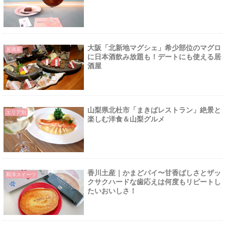
大阪「北新地マグシェ」希少部位のマグロ
居酒屋
に日本酒飲み放題も！デートにも使える居
酒屋
山梨県北杜市「まきばレストラン」絶景と
エリア別
楽しむ洋食＆山梨グルメ
香川土産｜かまどパイ〜甘香ばしさとザッ
和洋スイーツ
クサクハードな歯応えは何度もリピートし
たいおいしさ！