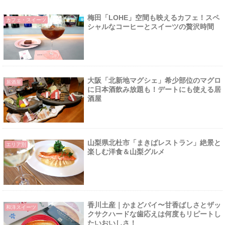
梅田「LOHE」空間も映えるカフェ！スペ
カフェ・スイーツ
シャルなコーヒーとスイーツの贅沢時間
大阪「北新地マグシェ」希少部位のマグロ
居酒屋
に日本酒飲み放題も！デートにも使える居
酒屋
山梨県北杜市「まきばレストラン」絶景と
エリア別
楽しむ洋食＆山梨グルメ
香川土産｜かまどパイ〜甘香ばしさとザッ
和洋スイーツ
クサクハードな歯応えは何度もリピートし
たいおいしさ！