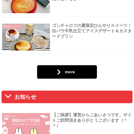
ゴンチャロフの夏限定ひんやりスイーツ！
和洋スイーツ
白バラ牛乳仕立てアイスデザート＆カスタ
ードプリン
more
お知らせ
【ご挨拶】運営からごあいさつです。サイ
お知らせ
トご訪問頂きありがとうございます（＾
＾）