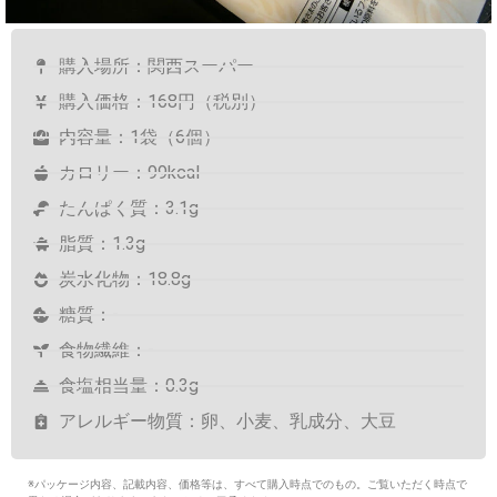
購入場所：関西スーパー
購入価格：168円（税別）
内容量：1袋（6個）
カロリー：99kcal
たんぱく質：3.1g
脂質：1.3g
炭水化物：18.8g
糖質：-
食物繊維：-
食塩相当量：0.3g
アレルギー物質：卵、小麦、乳成分、大豆
※パッケージ内容、記載内容、価格等は、すべて購入時点でのもの。ご覧いただく時点で