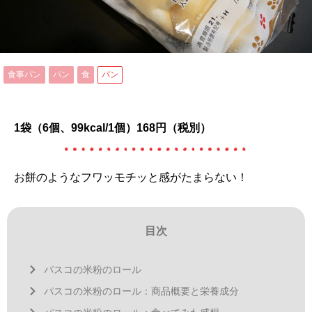
食事パン
パン
食
パン
1袋（6個、99kcal/1個）168円（税別）
お餅のようなフワッモチッと感がたまらない！
目次
パスコの米粉のロール
パスコの米粉のロール：商品概要と栄養成分