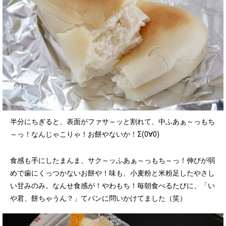
半分にちぎると、表面がファサ～ッと割れて、中ふあぁ～っもち
～っ！なんじゃこりゃ！お餅やないか！Σ(0∀0)
食感も手にしたまんま、サク～ッふあぁ～っもち～っ！伸びが弱
めで歯にくっつかないお餅や！味も、小麦粉と米粉足したやさし
い甘みのみ。なんせ食感が！やわもち！毎朝食べるたびに、「い
や君、餅ちゃうん？」てパンに問いかけてました（笑）