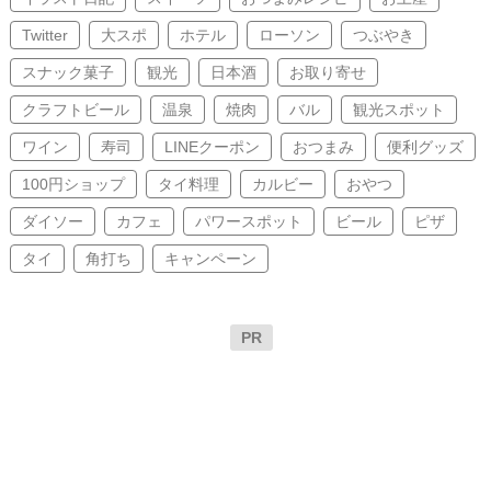
Twitter
大スポ
ホテル
ローソン
つぶやき
スナック菓子
観光
日本酒
お取り寄せ
クラフトビール
温泉
焼肉
バル
観光スポット
ワイン
寿司
LINEクーポン
おつまみ
便利グッズ
100円ショップ
タイ料理
カルビー
おやつ
ダイソー
カフェ
パワースポット
ビール
ピザ
タイ
角打ち
キャンペーン
PR