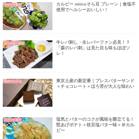
カルビー miinoそら豆 プレーン｜食塩不
スナック菓子
使用でヘルシーおいしい！
牛レバ刺し・生レバーファン必見！？
おつまみ・珍味
「森のレバ刺」は見た目も味もほぼソ
レ！
東京土産の新定番｜プレスバターサンド
和洋スイーツ
＜チョコレート＞ほろ苦が大人な味わい
塩気とバターのコクが風味を際立てる！
スナック菓子
堅あげポテト＜枝豆塩バター味＞＠カル
ビー