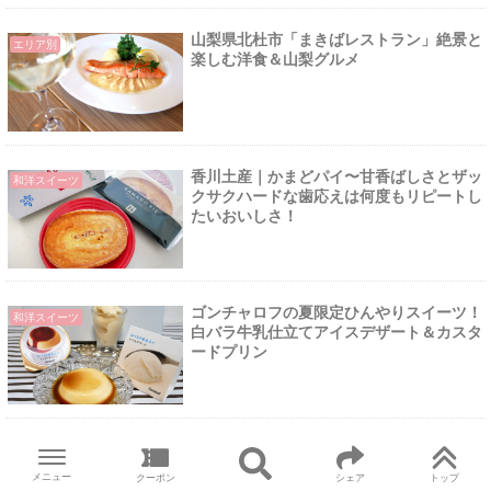
山梨県北杜市「まきばレストラン」絶景と
エリア別
楽しむ洋食＆山梨グルメ
香川土産｜かまどパイ〜甘香ばしさとザッ
和洋スイーツ
クサクハードな歯応えは何度もリピートし
たいおいしさ！
ゴンチャロフの夏限定ひんやりスイーツ！
和洋スイーツ
白バラ牛乳仕立てアイスデザート＆カスタ
ードプリン
メニュー
クーポン
シェア
トップ
more