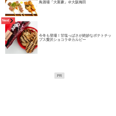
鳥酒場「大富豪」＠大阪梅田
Next
今冬も登場！甘塩っぱさが絶妙なポテトチッ
プス贅沢ショコラ＠カルビー
PR