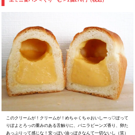
このクリームが！クリームが！めちゃくちゃおいしーっ♡ぽって
りぽよとろっの重みのある舌触りに、バニラビーンズ香り、卵た
あっぷりって感じな！安っぽい油っぽさなんて一切ないし（笑）