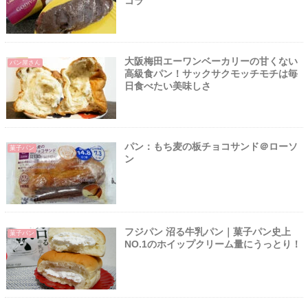
コラ
大阪梅田エーワンベーカリーの甘くない
パン屋さん
高級食パン！サックサクモッチモチは毎
日食べたい美味しさ
パン：もち麦の板チョコサンド＠ローソ
菓子パン
ン
フジパン 沼る牛乳パン｜菓子パン史上
菓子パン
NO.1のホイップクリーム量にうっとり！