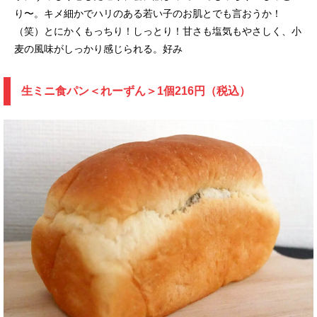
り〜。キメ細かでハリのある若い子のお肌とでも言おうか！
（笑）とにかくもっちり！しっとり！甘さも塩気もやさしく、小
麦の風味がしっかり感じられる。好み
生ミニ食パン＜れーずん＞1個216円（税込）