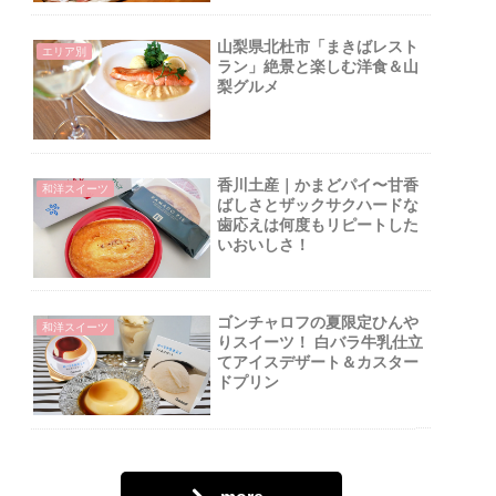
山梨県北杜市「まきばレスト
エリア別
ラン」絶景と楽しむ洋食＆山
梨グルメ
香川土産｜かまどパイ〜甘香
和洋スイーツ
ばしさとザックサクハードな
歯応えは何度もリピートした
いおいしさ！
ゴンチャロフの夏限定ひんや
和洋スイーツ
りスイーツ！ 白バラ牛乳仕立
てアイスデザート＆カスター
ドプリン