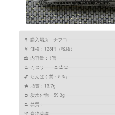
購入場所：ナフコ
価格：128円（税抜）
内容量：1個
カロリー：386kcal
たんぱく質：6.3g
脂質：13.7g
炭水化物：59.3g
糖質：-
食物繊維：-