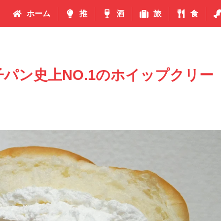
ホーム
推
酒
旅
食
パン史上NO.1のホイップクリー