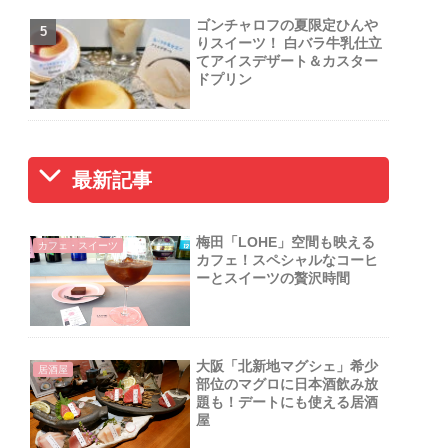
ゴンチャロフの夏限定ひんや
りスイーツ！ 白バラ牛乳仕立
てアイスデザート＆カスター
ドプリン
最新記事
梅田「LOHE」空間も映える
カフェ・スイーツ
カフェ！スペシャルなコーヒ
ーとスイーツの贅沢時間
大阪「北新地マグシェ」希少
居酒屋
部位のマグロに日本酒飲み放
題も！デートにも使える居酒
屋