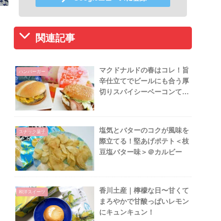
関連記事
マクドナルドの春はコレ！旨
ハンバーガー
辛仕立てでビールにも合う厚
切りスパイシーベーコンてり
たま
塩気とバターのコクが風味を
スナック菓子
際立てる！堅あげポテト＜枝
豆塩バター味＞＠カルビー
香川土産｜檸檬な日〜甘くて
和洋スイーツ
まろやかで甘酸っぱいレモン
にキュンキュン！