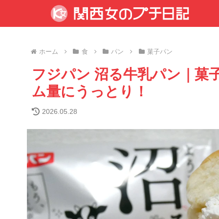
ホーム
食
パン
菓子パン
フジパン 沼る牛乳パン｜菓子
ム量にうっとり！
2026.05.28