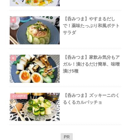
【呑みつま】やすまるだし
肴
で！薬味たっぷり和風ポテト
サラダ
【呑みつま】家飲み気分もア
肴
ガル！漬けるだけ簡単、味噌
漬け5種
【呑みつま】ズッキーニのく
その他野菜
るくるカルパッチョ
PR