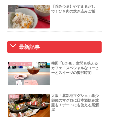
【呑みつま】やすまるだし
で！ひき肉の炊き込みご飯
最新記事
梅田「LOHE」空間も映える
カフェ・スイーツ
カフェ！スペシャルなコーヒ
ーとスイーツの贅沢時間
大阪「北新地マグシェ」希少
居酒屋
部位のマグロに日本酒飲み放
題も！デートにも使える居酒
屋