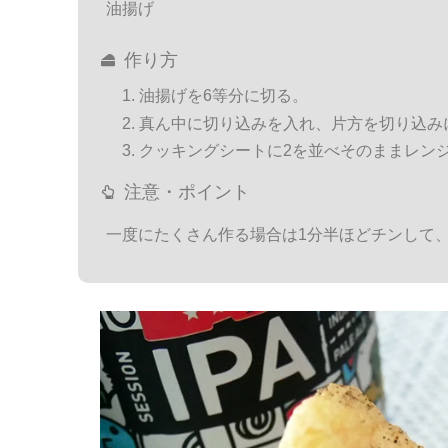
油揚げ
作り方
油揚げを6等分に切る。
真ん中に切り込みを入れ、片方を切り込み
クッキングシートに2を並べそのままレン
注意・ポイント
一度にたくさん作る場合は1分半ほどチンして、