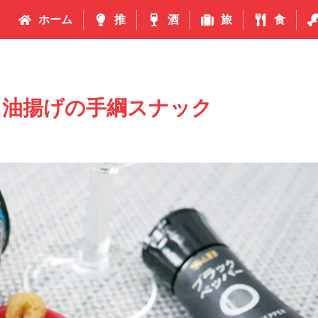
ホーム
推
酒
旅
食
！油揚げの手綱スナック