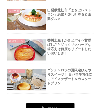
山梨県北杜市「まきばレスト
エリア別
ラン」絶景と楽しむ洋食＆山
梨グルメ
香川土産｜かまどパイ〜甘香
和洋スイーツ
ばしさとザックサクハードな
歯応えは何度もリピートした
いおいしさ！
ゴンチャロフの夏限定ひんや
和洋スイーツ
りスイーツ！ 白バラ牛乳仕立
てアイスデザート＆カスター
ドプリン