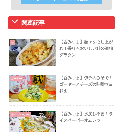
関連記事
【呑みつま】熱々を召し上が
肴
れ！香りもおいしい鮭の酒粕
グラタン
【呑みつま】伊予のみそで！
ゴーヤー
ゴーヤーとチーズの味噌マヨ
和え
【呑みつま】水戻し不要！ラ
ライスペーパー
イスペーパーオムレツ