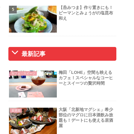
な
【呑みつま】作り置きにも！
ピーマンとみょうがの塩昆布
和え
最新記事
梅田「LOHE」空間も映える
カフェ・スイーツ
カフェ！スペシャルなコーヒ
ーとスイーツの贅沢時間
大阪「北新地マグシェ」希少
居酒屋
部位のマグロに日本酒飲み放
題も！デートにも使える居酒
屋