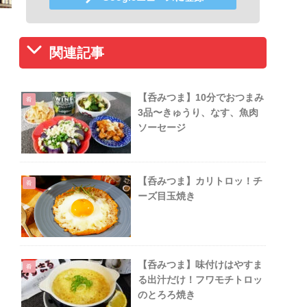
関連記事
【呑みつま】10分でおつまみ
肴
3品〜きゅうり、なす、魚肉
ソーセージ
【呑みつま】カリトロッ！チ
肴
ーズ目玉焼き
【呑みつま】味付けはやすま
肴
る出汁だけ！フワモチトロッ
のとろろ焼き