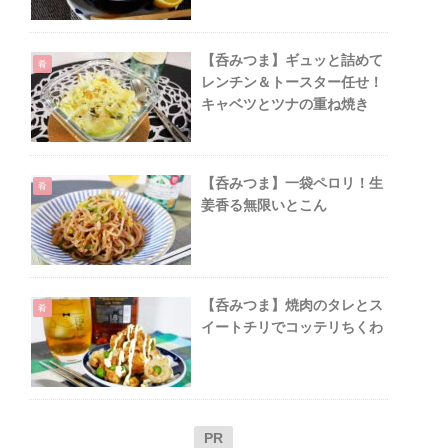
【呑みつま】ギュッと詰めて
肴
レンチン＆トースター任せ！
キャベツとツナの重ね焼き
【呑みつま】一袋ペロリ！生
肴
姜香る無限いとこん
【呑みつま】焼肉のタレとス
肴
イートチリでコッテリちくわ
PR