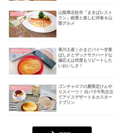
山梨県北杜市「まきばレスト
エリア別
ラン」絶景と楽しむ洋食＆山
梨グルメ
香川土産｜かまどパイ〜甘香
和洋スイーツ
ばしさとザックサクハードな
歯応えは何度もリピートした
いおいしさ！
と
ゴンチャロフの夏限定ひんや
和洋スイーツ
りスイーツ！ 白バラ牛乳仕立
てアイスデザート＆カスター
ドプリン