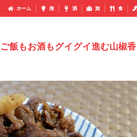
ホーム
推
酒
旅
食
！ご飯もお酒もグイグイ進む山椒香