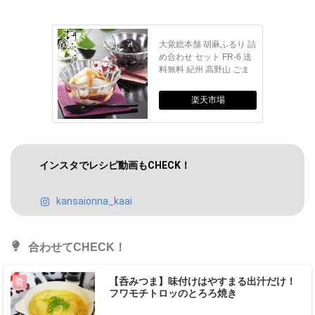
DAIKAKU-M-12
大覚総本舗 胡麻ふるり 詰
め合わせ セット FR-6 送
料無料 紀州 高野山 ごま
豆腐 胡麻豆腐 ゴマ豆腐
スイーツ スイーツセット
楽天市場
お礼 内祝 祝い 贈り物 プ
レゼント ギフト FR-6
インスタでレシピ動画もCHECK！
kansaionna_kaai
合わせてCHECK！
【呑みつま】味付けはやすまる出汁だけ！
肴
フワモチトロッのとろろ焼き