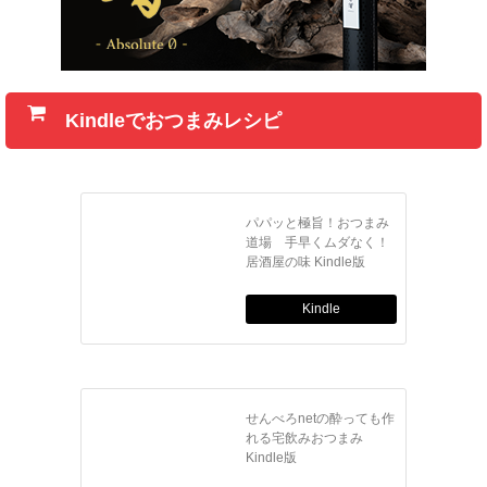
Kindleでおつまみレシピ
パパッと極旨！おつまみ
道場 手早くムダなく！
居酒屋の味 Kindle版
Kindle
せんべろnetの酔っても作
れる宅飲みおつまみ
Kindle版