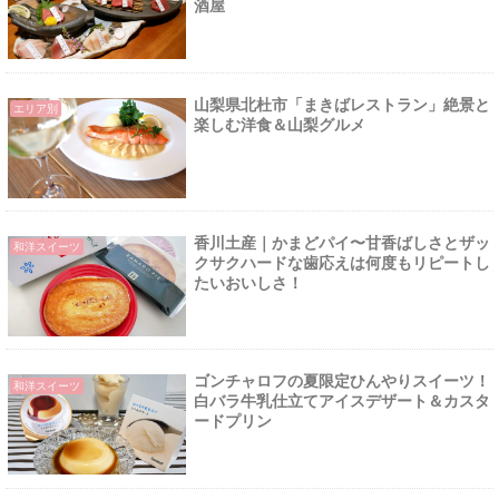
酒屋
山梨県北杜市「まきばレストラン」絶景と
エリア別
楽しむ洋食＆山梨グルメ
香川土産｜かまどパイ〜甘香ばしさとザッ
和洋スイーツ
クサクハードな歯応えは何度もリピートし
たいおいしさ！
ゴンチャロフの夏限定ひんやりスイーツ！
和洋スイーツ
白バラ牛乳仕立てアイスデザート＆カスタ
ードプリン