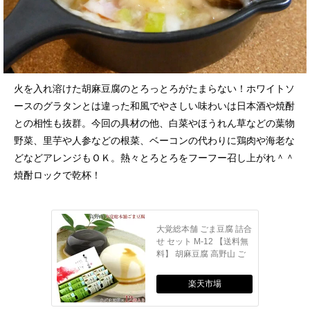
火を入れ溶けた胡麻豆腐のとろっとろがたまらない！ホワイトソ
ースのグラタンとは違った和風でやさしい味わいは日本酒や焼酎
との相性も抜群。今回の具材の他、白菜やほうれん草などの葉物
野菜、里芋や人参などの根菜、ベーコンの代わりに鶏肉や海老な
どなどアレンジもＯＫ。熱々とろとろをフーフー召し上がれ＾＾
焼酎ロックで乾杯！
大覚総本舗 ごま豆腐 詰合
せ セット M-12 【送料無
料】 胡麻豆腐 高野山 ご
まとうふ ごまどうふ ゴマ
豆腐 ごま とうふ ゴマ 高
楽天市場
野 贈答 お礼 内祝 贈り物
プレゼント ギフト