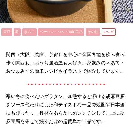
豆腐
肴
きのこ
ベーコン・ハム・肉加工品
その他
レシピ
関西（大阪、兵庫、京都）を中心に全国各地を飲み食べ
歩く関西女、おうち居酒屋も大好き。家飲みの＜あて・
おつまみ＞の簡単レシピもイラストで紹介しています。
寒い冬に食べたいグラタン。加熱すると溶ける胡麻豆腐
をソース代わりにした和テイストな一品で焼酎や日本酒
にもぴったり。具材をあらかじめレンチンして、上に胡
麻豆腐を乗せて焼くだけの超簡単な一品です。