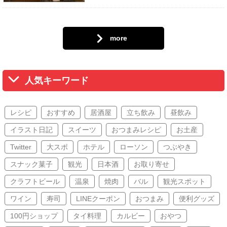
more
人気キーワード
レシピ
おすすめ
居酒屋
立ち飲み
昼飲み
イラスト日記
スイーツ
おつまみレシピ
お土産
Twitter
大スポ
ホテル
ローソン
つぶやき
スナック菓子
観光
日本酒
お取り寄せ
クラフトビール
温泉
焼肉
バル
観光スポット
ワイン
寿司
LINEクーポン
おつまみ
便利グッズ
100円ショップ
タイ料理
カルビー
おやつ