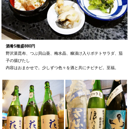
酒肴5種盛880円
野沢菜昆布、つぶ貝山葵、梅水晶、糠漬け入りポテトサラダ、茄
子の揚びたし
内容はおまかせで。少しずつ色々を酒と共にチビチビ。至福。