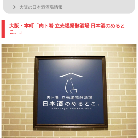
大阪の日本酒酒場情報
大阪・本町「肉ト肴 立売堀発酵酒場 日本酒のめると
こ。」