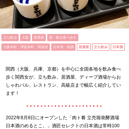
立ち飲み
大阪
居酒屋
酒・飲み食べ歩き
大阪本町・堺筋本町・阿波座
日本酒・地酒
居酒屋
立ち飲み
日本酒
関西（大阪、兵庫、京都）を中心に全国各地を飲み食べ
歩く関西女が、立ち飲み、居酒屋、ディープ酒場からお
しゃれバル、レストラン、高級店まで幅広く紹介してい
ます！
2022年8月8日にオープンした「肉ト肴 立売堀発酵酒場
日本酒のめるとこ。」酒匠セレクトの日本酒は常時100