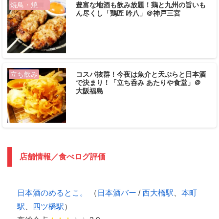
豊富な地酒も飲み放題！鶏と九州の旨いも
焼鳥・焼きとん
ん尽くし「鶏匠 吟八」＠神戸三宮
コスパ抜群！今夜は魚介と天ぷらと日本酒
立ち飲み
で決まり！「立ち呑み あたりや食堂」＠
大阪福島
店舗情報／食べログ評価
日本酒のめるとこ。
（
日本酒バー
/
西大橋駅
、
本町
駅
、
四ツ橋駅
）