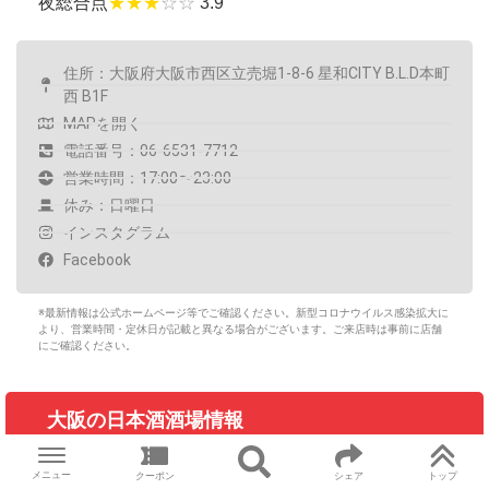
夜総合点
★★★
☆☆
3.9
住所：大阪府大阪市西区立売堀1-8-6 星和CITY B.L.D本町
西 B1F
MAPを開く
電話番号：06-6531-7712
営業時間：17:00〜23:00
休み：日曜日
インスタグラム
Facebook
※最新情報は公式ホームページ等でご確認ください。新型コロナウイルス感染拡大に
より、営業時間・定休日が記載と異なる場合がございます。ご来店時は事前に店舗
にご確認ください。
大阪の日本酒酒場情報
メニュー
クーポン
シェア
トップ