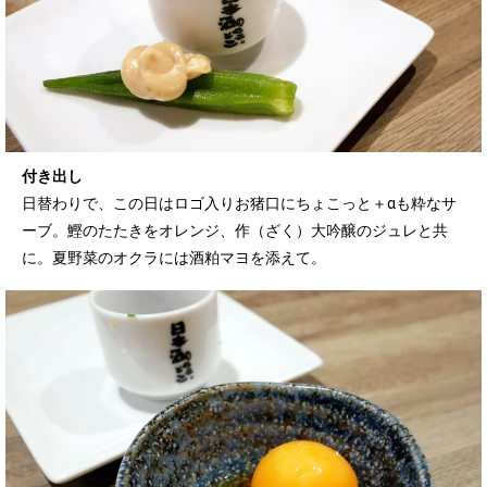
付き出し
日替わりで、この日はロゴ入りお猪口にちょこっと＋αも粋なサ
ーブ。鰹のたたきをオレンジ、作（ざく）大吟醸のジュレと共
に。夏野菜のオクラには酒粕マヨを添えて。