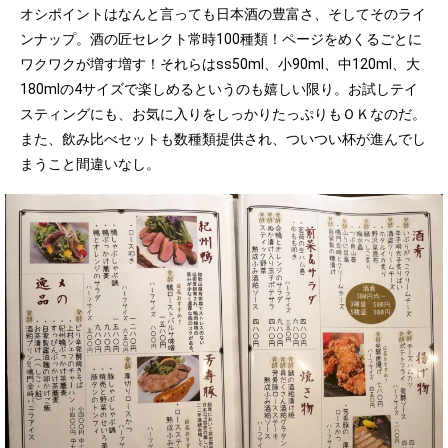
オシポイントはなんと言っても日本酒の豊富さ、そしてそのライ
ンナップ。酒の匠セレクト常時100種類！ページをめくるごとに
ワクワクが増す増す！それらはss50ml、小90ml、中120ml、大
180mlの4サイズで楽しめるというのも嬉しい限り。お試しテイ
スティングにも、お気に入りをしっかりたっぷりもＯＫなのだ。
また、飲み比べセットも数種類提供され、ついつい杯が進んでし
まうこと間違いなし。