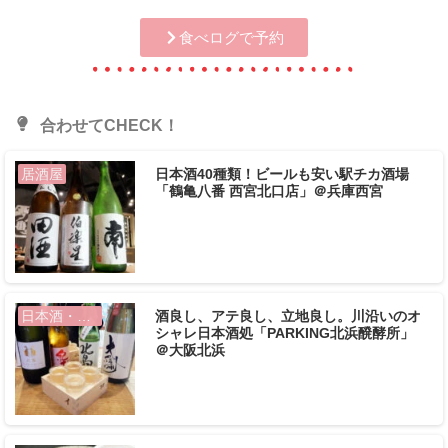
食べログで予約
合わせてCHECK！
日本酒40種類！ビールも安い駅チカ酒場
居酒屋
「鶴亀八番 西宮北口店」＠兵庫西宮
酒良し、アテ良し、立地良し。川沿いのオ
日本酒・地酒
シャレ日本酒処「PARKING北浜醗酵所」
＠大阪北浜