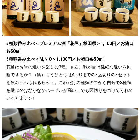
3種類呑み比べ＜プレミアム酒「花邑」秋田県＞1,100円／お猪口
各50ml
3種類呑み比べ＜M,N,O＞1,100円／お猪口各50ml
花邑はお米の違いを楽しむ3種。さあ、我が舌は繊細な違いを判
断できるか？（笑）もうひとつはA～Oまでの3区切りの3セット
を飲み比べられるセット。これだけの種類の中から自分で3種類
を選ぶのはなかなかハードルが高い。でも区切りをつけてくれて
いると楽チン♪