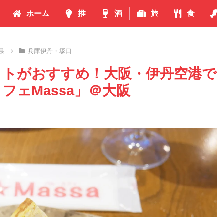
ホーム
推
酒
旅
食
県
兵庫伊丹・塚口
ットがおすすめ！大阪・伊丹空港で
ェMassa」＠大阪