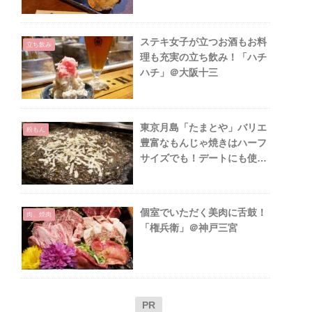
ステキ女子が立つお酒もお料
立ち飲み
理も充実の立ち飲み！「ハチ
ハチ」＠大阪十三
東京月島「たまとや」バリエ
粉もん
豊富なもんじゃ焼きはハーフ
サイズでも！デートにも使え
る人気店
個室でいただく美肉に舌鼓！
肉、焼肉
「権兵衛」＠神戸三宮
PR