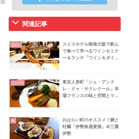
関連記事
スイスホテル南海大阪で飲ん
ホテル
で食べて学べるワインセミナ
ー＆ランチ「ワイン＆ダイン
SHUN」
東京人形町「シェ・アンド
フレンチ
レ・ドゥ・サクレクール」本
場フランスの味と空間とマダ
ムの絶品ビストロ
おはらい町のオススメ！鰻と
鰻
牡蠣「伊勢角屋麦酒」＠三重
伊勢