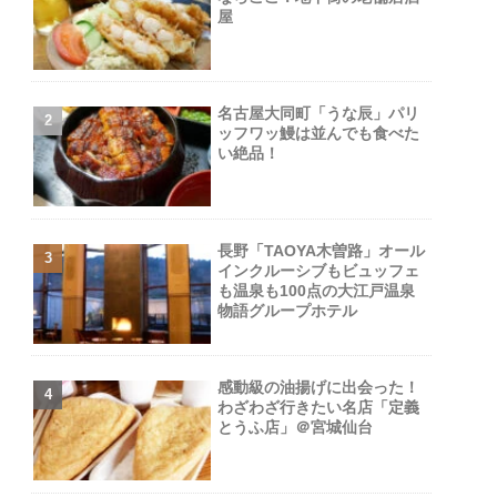
屋
名古屋大同町「うな辰」パリ
ッフワッ鰻は並んでも食べた
い絶品！
長野「TAOYA木曽路」オール
インクルーシブもビュッフェ
も温泉も100点の大江戸温泉
物語グループホテル
感動級の油揚げに出会った！
わざわざ行きたい名店「定義
とうふ店」＠宮城仙台