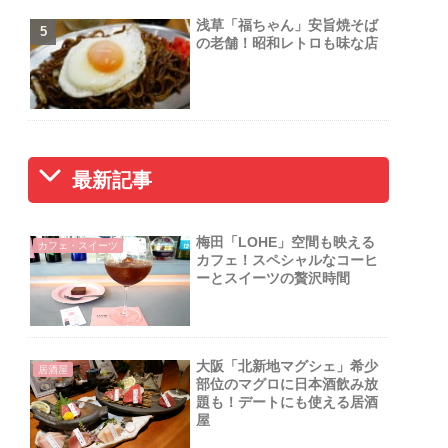
浅草「福ちゃん」安旨焼そば
の老舗！昭和レトロも味な店
最新記事
梅田「LOHE」空間も映える
カフェ・スイーツ
カフェ！スペシャルなコーヒ
ーとスイーツの贅沢時間
大阪「北新地マグシェ」希少
居酒屋
部位のマグロに日本酒飲み放
題も！デートにも使える居酒
屋