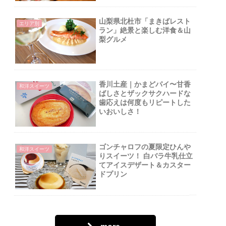
山梨県北杜市「まきばレスト
エリア別
ラン」絶景と楽しむ洋食＆山
梨グルメ
香川土産｜かまどパイ〜甘香
和洋スイーツ
ばしさとザックサクハードな
歯応えは何度もリピートした
いおいしさ！
ゴンチャロフの夏限定ひんや
和洋スイーツ
りスイーツ！ 白バラ牛乳仕立
てアイスデザート＆カスター
ドプリン