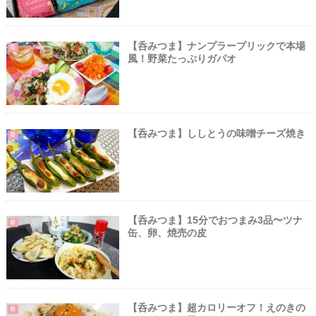
【呑みつま】ナンプラープリックで本場
肴
風！野菜たっぷりガパオ
【呑みつま】ししとうの味噌チーズ焼き
肴
【呑みつま】15分でおつまみ3品〜ツナ
肴
缶、卵、焼売の皮
【呑みつま】超カロリーオフ！えのきの
肴