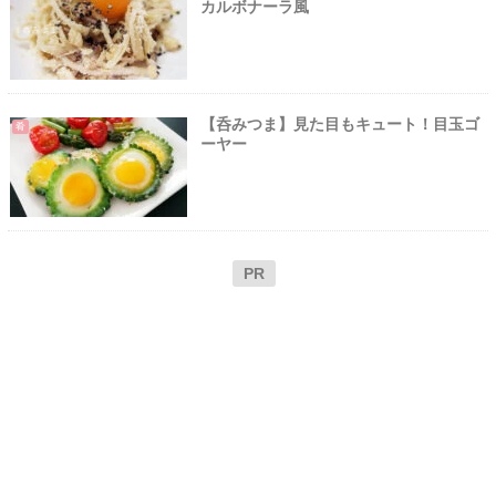
カルボナーラ風
【呑みつま】見た目もキュート！目玉ゴ
肴
ーヤー
PR