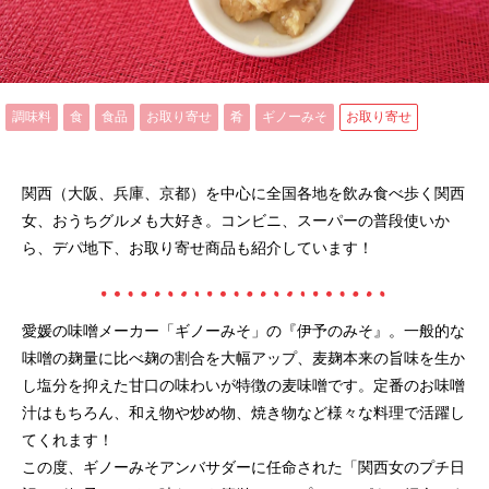
調味料
食
食品
お取り寄せ
肴
ギノーみそ
お取り寄せ
関西（大阪、兵庫、京都）を中心に全国各地を飲み食べ歩く関西
女、おうちグルメも大好き。コンビニ、スーパーの普段使いか
ら、デパ地下、お取り寄せ商品も紹介しています！
愛媛の味噌メーカー「ギノーみそ」の『伊予のみそ』。一般的な
味噌の麹量に比べ麹の割合を大幅アップ、麦麹本来の旨味を生か
し塩分を抑えた甘口の味わいが特徴の麦味噌です。定番のお味噌
汁はもちろん、和え物や炒め物、焼き物など様々な料理で活躍し
てくれます！
この度、ギノーみそアンバサダーに任命された「関西女のプチ日