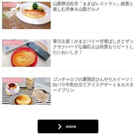
山梨県北杜市「まきばレストラン」絶景と
エリア別
楽しむ洋食＆山梨グルメ
香川土産｜かまどパイ〜甘香ばしさとザッ
和洋スイーツ
クサクハードな歯応えは何度もリピートし
たいおいしさ！
ゴンチャロフの夏限定ひんやりスイーツ！
和洋スイーツ
白バラ牛乳仕立てアイスデザート＆カスタ
ードプリン
more