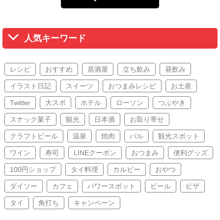
人気キーワード
レシピ
おすすめ
居酒屋
立ち飲み
昼飲み
イラスト日記
スイーツ
おつまみレシピ
お土産
Twitter
大スポ
ホテル
ローソン
つぶやき
スナック菓子
観光
日本酒
お取り寄せ
クラフトビール
温泉
焼肉
バル
観光スポット
ワイン
寿司
LINEクーポン
おつまみ
便利グッズ
100円ショップ
タイ料理
カルビー
おやつ
ダイソー
カフェ
パワースポット
ビール
ピザ
タイ
角打ち
キャンペーン