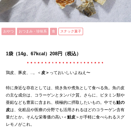
おやつ
おつまみ・珍味系
食
スナック菓子
1袋（14g、67kcal）208円（税込）
鶏皮、豚皮、…。＜
皮＞
っておいしいよねえ〜
特に身近な存在としては、焼き魚や煮魚として食べる魚。魚の皮
の主な成分は、コラーゲンとタンパク質。さらに、ビタミン類や
亜鉛なども豊富に含まれ、積極的に摂取したいもの。中でも
鮭の
皮
は、化粧品や医療の分野でも活用されるほどのコラーゲン含有
量だとか。そんな栄養価の高い＜
鮭皮
＞が手軽に食べられるスグ
レモノがこれ。