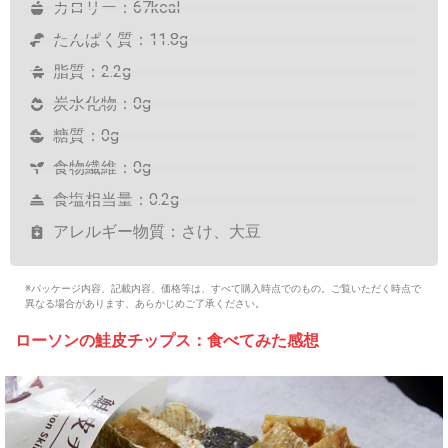
カロリー：67kcal
たんぱく質：11.8g
脂質：2.2g
炭水化物：0g
糖質：0g
食物繊維：0g
食塩相当量：0.2g
アレルギー物質：さけ、大豆
※パッケージ内容、記載内容、価格等は、すべて購入時点でのもの。ご覧いただく時点で
異なる場合があります、あらかじめご了承ください。
ローソンの鮭皮チップス：食べてみた感想