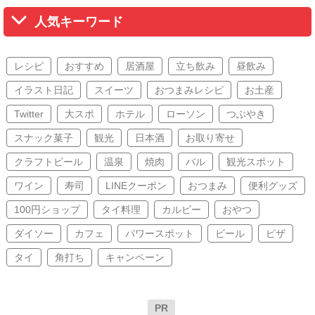
人気キーワード
レシピ
おすすめ
居酒屋
立ち飲み
昼飲み
イラスト日記
スイーツ
おつまみレシピ
お土産
Twitter
大スポ
ホテル
ローソン
つぶやき
スナック菓子
観光
日本酒
お取り寄せ
クラフトビール
温泉
焼肉
バル
観光スポット
ワイン
寿司
LINEクーポン
おつまみ
便利グッズ
100円ショップ
タイ料理
カルビー
おやつ
ダイソー
カフェ
パワースポット
ビール
ピザ
タイ
角打ち
キャンペーン
PR