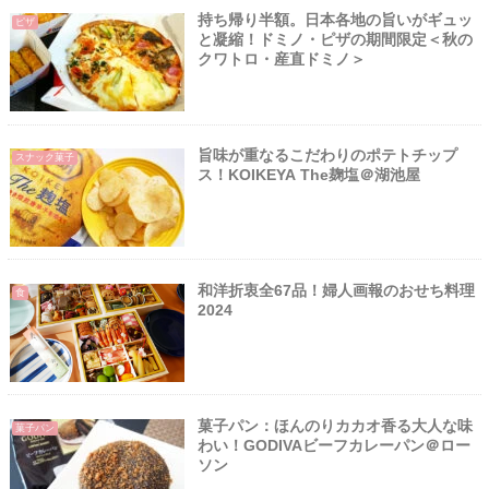
持ち帰り半額。日本各地の旨いがギュッ
ピザ
と凝縮！ドミノ・ピザの期間限定＜秋の
クワトロ・産直ドミノ＞
旨味が重なるこだわりのポテトチップ
スナック菓子
ス！KOIKEYA The麹塩＠湖池屋
和洋折衷全67品！婦人画報のおせち料理
食
2024
菓子パン：ほんのりカカオ香る大人な味
菓子パン
わい！GODIVAビーフカレーパン＠ロー
ソン