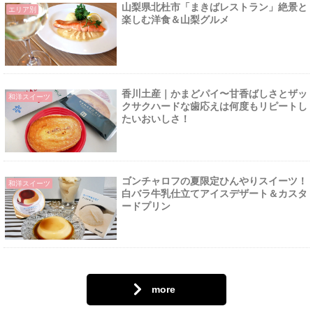
山梨県北杜市「まきばレストラン」絶景と
エリア別
楽しむ洋食＆山梨グルメ
香川土産｜かまどパイ〜甘香ばしさとザッ
和洋スイーツ
クサクハードな歯応えは何度もリピートし
たいおいしさ！
ゴンチャロフの夏限定ひんやりスイーツ！
和洋スイーツ
白バラ牛乳仕立てアイスデザート＆カスタ
ードプリン
more