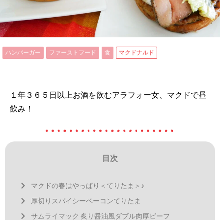
ハンバーガー
ファーストフード
食
マクドナルド
１年３６５日以上お酒を飲むアラフォー女、マクドで昼
飲み！
目次
マクドの春はやっぱり＜てりたま＞♪
厚切りスパイシーベーコンてりたま
サムライマック 炙り醤油風ダブル肉厚ビーフ