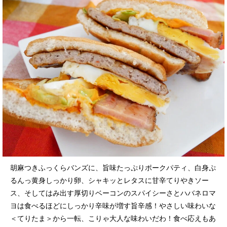
胡麻つきふっくらバンズに、旨味たっぷりポークパティ、白身ぷ
るんっ黄身しっかり卵、シャキッとレタスに甘辛てりやきソー
ス、そしてはみ出す厚切りベーコンのスパイシーさとハバネロマ
ヨは食べるほどにしっかり辛味が増す旨辛感！やさしい味わいな
＜てりたま＞から一転、こりゃ大人な味わいだわ！食べ応えもあ