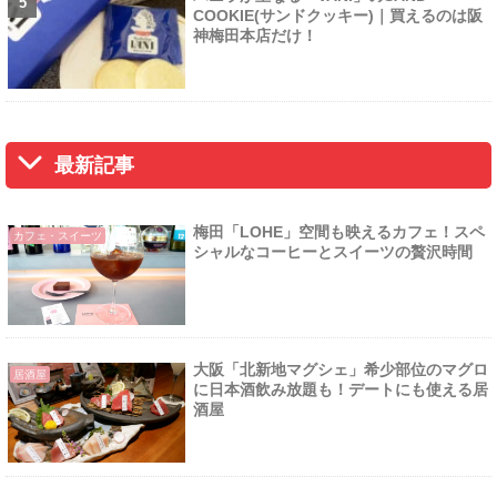
COOKIE(サンドクッキー)｜買えるのは阪
神梅田本店だけ！
最新記事
梅田「LOHE」空間も映えるカフェ！スペ
カフェ・スイーツ
シャルなコーヒーとスイーツの贅沢時間
大阪「北新地マグシェ」希少部位のマグロ
居酒屋
に日本酒飲み放題も！デートにも使える居
酒屋