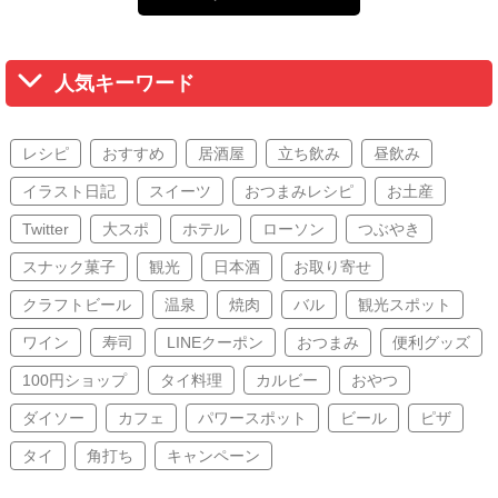
人気キーワード
レシピ
おすすめ
居酒屋
立ち飲み
昼飲み
イラスト日記
スイーツ
おつまみレシピ
お土産
Twitter
大スポ
ホテル
ローソン
つぶやき
スナック菓子
観光
日本酒
お取り寄せ
クラフトビール
温泉
焼肉
バル
観光スポット
ワイン
寿司
LINEクーポン
おつまみ
便利グッズ
100円ショップ
タイ料理
カルビー
おやつ
ダイソー
カフェ
パワースポット
ビール
ピザ
タイ
角打ち
キャンペーン