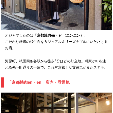
オジャマしたのは「
京都焼肉en・en（エンエン）
」
こだわり厳選の和牛肉をカジュアル＆リーズナブルにいただける
お店。
河原町、祇園四条各駅から徒歩5分ほどの好立地。町家が軒を連
ねる先斗町通りの一角で、これぞ京都！な雰囲気がまたステキ。
「京都焼肉en・en」店内・雰囲気