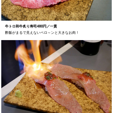
牛トロ和牛炙り寿司480円／一貫
酢飯がまるで見えないペロ～ンと大きなお肉！