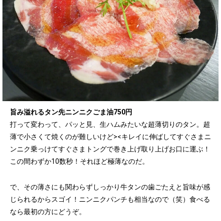
旨み溢れるタン先ニンニクごま油750円
打って変わって、パッと見、生ハムみたいな超薄切りのタン。超
薄で小さくて焼くのが難しいけど><キレイに伸ばしてすぐさまニ
ンニク乗っけてすぐさまトングで巻き上げ取り上げお口に運ぶ！
この間わずか10数秒！それほど極薄なのだ。
で、その薄さにも関わらずしっかり牛タンの歯ごたえと旨味が感
じられるからスゴイ！ニンニクパンチも相当なので（笑）食べる
なら最初の方にどうぞ。