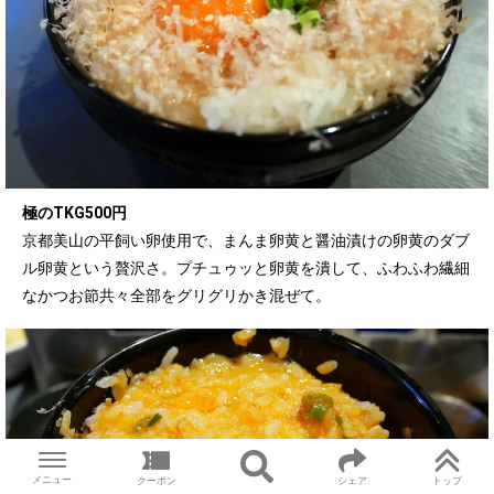
極のTKG500円
京都美山の平飼い卵使用で、まんま卵黄と醤油漬けの卵黄のダブ
ル卵黄という贅沢さ。プチュゥッと卵黄を潰して、ふわふわ繊細
なかつお節共々全部をグリグリかき混ぜて。
メニュー
クーポン
シェア
トップ