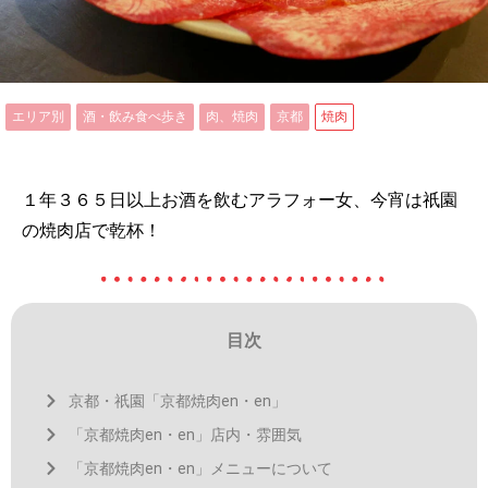
エリア別
酒・飲み食べ歩き
肉、焼肉
京都
焼肉
１年３６５日以上お酒を飲むアラフォー女、今宵は祇園
の焼肉店で乾杯！
目次
京都・祇園「京都焼肉en・en」
「京都焼肉en・en」店内・雰囲気
「京都焼肉en・en」メニューについて