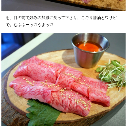
を、目の前で好みの加減に炙って下さり。こごり醤油とワサビ
で。むふふーっ♡うまっ♡